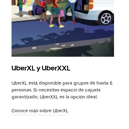
UberXL y UberXXL
Via
UberXL está disponible para grupos de hasta 6
Cuan
personas. Si necesitas espacio de cajuela
viaj
garantizado, UberXXL es la opción ideal.
prop
Conoce más sobre UberXL
Obté