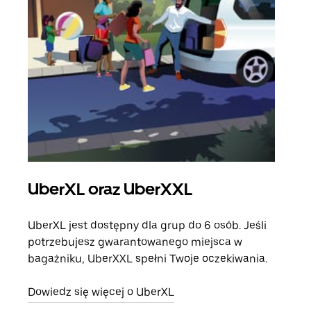
UberXL oraz UberXXL
Pr
UberXL jest dostępny dla grup do 6 osób. Jeśli
Gdy 
potrzebujesz gwarantowanego miejsca w
prze
bagażniku, UberXXL spełni Twoje oczekiwania.
doda
Dowiedz się więcej o UberXL
Dowi