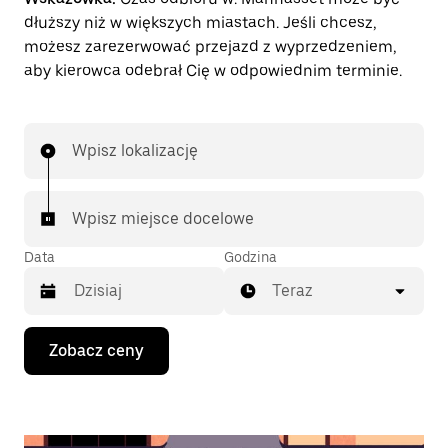
dłuższy niż w większych miastach. Jeśli chcesz,
możesz zarezerwować przejazd z wyprzedzeniem,
aby kierowca odebrał Cię w odpowiednim terminie.
Wpisz lokalizację
Wpisz miejsce docelowe
Data
Godzina
Teraz
Naciśnij
Zobacz ceny
klawisz
strzałki
w dół,
aby
przejść
do