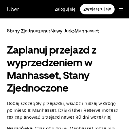
Przejdź
do
Uber
Zaloguj się
Zarejestruj się
głównej
zawartości
Stany Zjednoczone
>
Nowy Jork
>
Manhasset
Zaplanuj przejazd z
wyprzedzeniem w
Manhasset, Stany
Zjednoczone
Dodaj szczegóły przejazdu, wsiądź i ruszaj w drogę
po mieście: Manhasset. Dzięki Uber Reserve możesz
też zaplanować przejazd nawet 90 dni wcześniej.
Wskazówka:
Czas odbioru w: Manhasset może być