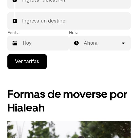
Ingresa un destino
Fecha
Hora
Ahora
Presiona
Ver tarifas
la
flecha
hacia
abajo
para
Formas de moverse por
interactuar
con
el
Hialeah
calendario
y
selecciona
una
fecha.
Presiona