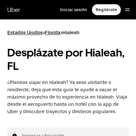
Saltar
al
Uber
Iniciar sesión
Regístrate
contenido
principal
Estados Unidos
>
Florida
>
Hialeah
Desplázate por Hialeah,
FL
¿Planeas viajar en Hialeah? Ya seas visitante o
residente, deja que esta guía te ayude a sacar el
máximo provecho de tu experiencia en Hialeah. Viaja
desde el aeropuerto hasta un hotel con la app de
Uber y descubre trayectos y destinos populares.
Ingresar ubicación