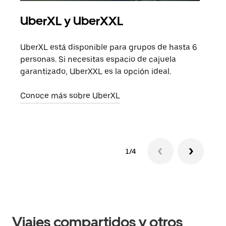
UberXL y UberXXL
Via
UberXL está disponible para grupos de hasta 6
Cuan
personas. Si necesitas espacio de cajuela
viaj
garantizado, UberXXL es la opción ideal.
prop
Conoce más sobre UberXL
Obté
1/4
Viajes compartidos y otros