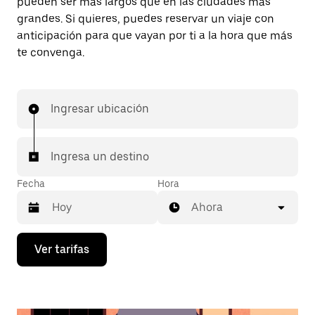
pueden ser más largos que en las ciudades más
grandes. Si quieres, puedes reservar un viaje con
anticipación para que vayan por ti a la hora que más
te convenga.
Ingresar ubicación
Ingresa un destino
Fecha
Hora
Ahora
Presiona
Ver tarifas
la
flecha
hacia
abajo
para