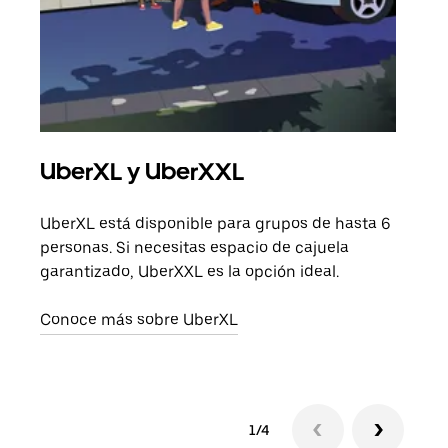
UberXL y UberXXL
Via
UberXL está disponible para grupos de hasta 6
Cuan
personas. Si necesitas espacio de cajuela
viaj
garantizado, UberXXL es la opción ideal.
prop
Conoce más sobre UberXL
Obté
1/4