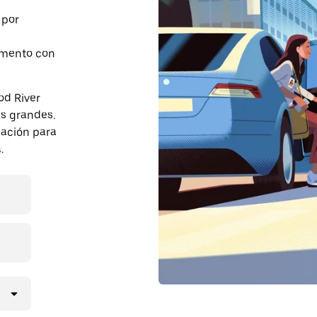
 por
momento con
od River
s grandes.
pación para
.