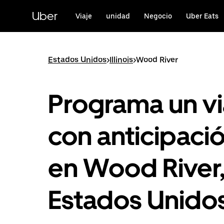
Saltar
al
Uber
Viaje
unidad
Negocio
Uber Eats
contenido
principal
Estados Unidos
>
Illinois
>
Wood River
Programa un vi
con anticipaci
en Wood River
Estados Unido