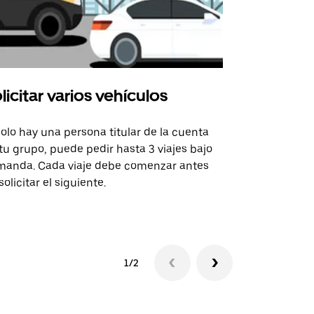
licitar varios vehículos
Uber Shu
solo hay una persona titular de la cuenta
La opción de
tu grupo, puede pedir hasta 3 viajes bajo
rutas selecc
anda. Cada viaje debe comenzar antes
sedes de ev
solicitar el siguiente.
Consulta la 
1/2