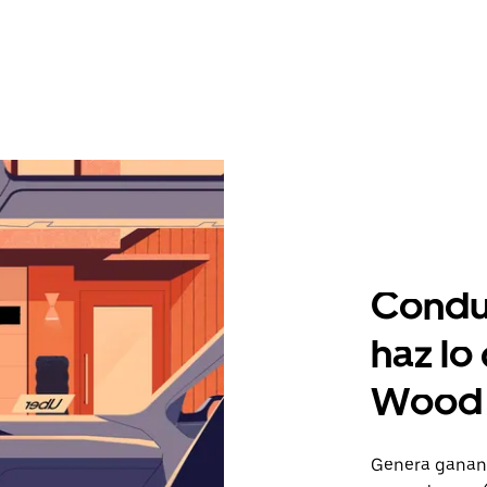
Condu
haz lo
Wood 
Genera gananc