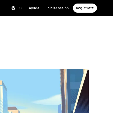
ES
Ayuda
Iniciar sesión
Regístrate