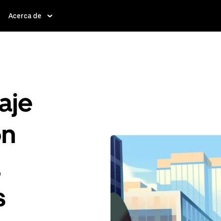
Acerca de
aje
ón
,
s