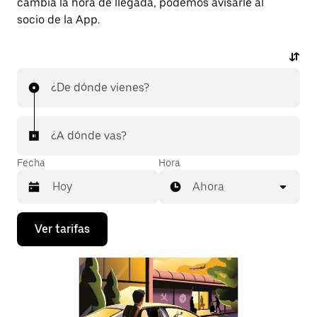
cambia la hora de llegada, podemos avisarle al
socio de la App.
¿De dónde vienes?
¿A dónde vas?
Fecha
Hora
Ahora
Presiona
Ver tarifas
la
flecha
hacia
abajo
para
interactuar
con