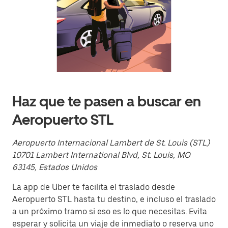
el
calendario
y
selecciona
una
fecha.
Presiona
la
tecla Esc
para
cerrar
Haz que te pasen a buscar en
el
calendario.
Aeropuerto STL
Aeropuerto Internacional Lambert de St. Louis (STL)
10701 Lambert International Blvd, St. Louis, MO
63145, Estados Unidos
La app de Uber te facilita el traslado desde
Aeropuerto STL hasta tu destino, e incluso el traslado
a un próximo tramo si eso es lo que necesitas. Evita
esperar y solicita un viaje de inmediato o reserva uno