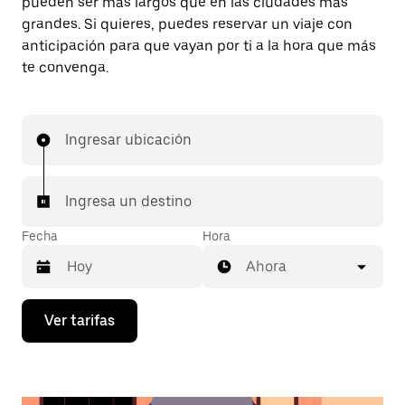
pueden ser más largos que en las ciudades más
grandes. Si quieres, puedes reservar un viaje con
anticipación para que vayan por ti a la hora que más
te convenga.
Ingresar ubicación
Ingresa un destino
Fecha
Hora
Ahora
Presiona
Ver tarifas
la
flecha
hacia
abajo
para