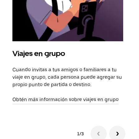
Viajes en grupo
Sol
Cuando invitas a tus amigos o familiares a tu
Si s
viaje en grupo, cada persona puede agregar su
tu g
propio punto de partida o destino.
dema
solic
Obtén más información sobre viajes en grupo
1/3