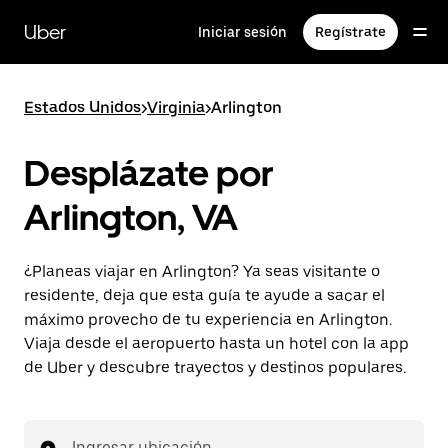
Saltar
al
Uber
Iniciar sesión
Regístrate
contenido
principal
Estados Unidos
>
Virginia
>
Arlington
Desplázate por
Arlington, VA
¿Planeas viajar en Arlington? Ya seas visitante o
residente, deja que esta guía te ayude a sacar el
máximo provecho de tu experiencia en Arlington.
Viaja desde el aeropuerto hasta un hotel con la app
de Uber y descubre trayectos y destinos populares.
Ingresar ubicación