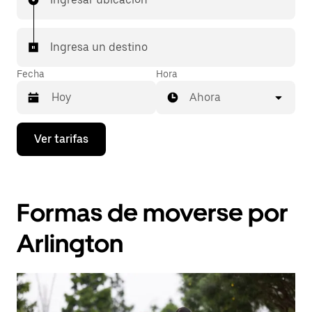
Ingresa un destino
Fecha
Hora
Ahora
Presiona
Ver tarifas
la
flecha
hacia
abajo
para
Formas de moverse por
interactuar
con
el
Arlington
calendario
y
selecciona
una
fecha.
Presiona