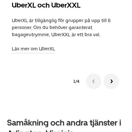
UberXL och UberXXL
Gr
UberXL är tillgänglig för grupper på upp till 6
När d
personer. Om du behöver garanterat
din 
bagageutrymme, UberXXL är ett bra val.
egen
Läs mer om UberXL
Läs 
1/4
Samåkning och andra tjänster i