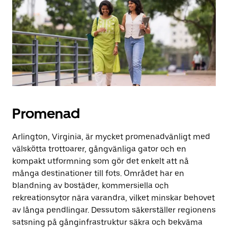
för
att
stänga
kalendern.
Promenad
Arlington, Virginia, är mycket promenadvänligt med
välskötta trottoarer, gångvänliga gator och en
kompakt utformning som gör det enkelt att nå
många destinationer till fots. Området har en
blandning av bostäder, kommersiella och
rekreationsytor nära varandra, vilket minskar behovet
av långa pendlingar. Dessutom säkerställer regionens
satsning på gånginfrastruktur säkra och bekväma