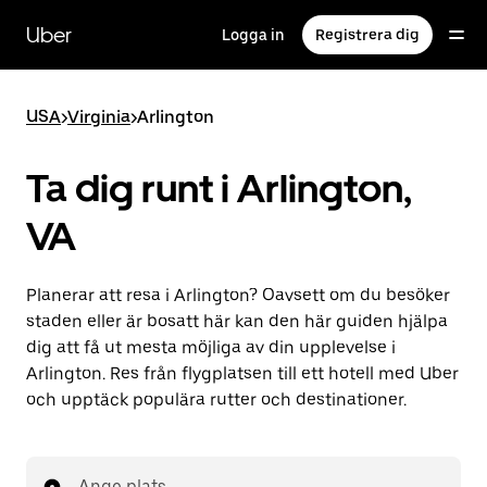
Hoppa
till
Uber
Logga in
Registrera dig
huvudinnehållet
USA
>
Virginia
>
Arlington
Ta dig runt i Arlington,
VA
Planerar att resa i Arlington? Oavsett om du besöker
staden eller är bosatt här kan den här guiden hjälpa
dig att få ut mesta möjliga av din upplevelse i
Arlington. Res från flygplatsen till ett hotell med Uber
och upptäck populära rutter och destinationer.
Ange plats