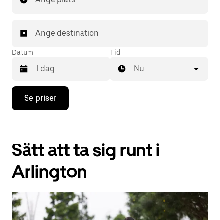
Ange destination
Datum
Tid
Nu
Tryck
Se priser
på
nedåtpilen
för
att
använda
Sätt att ta sig runt i
kalendern
och
välja
Arlington
ett
datum.
Tryck
på
ESC-
knappen