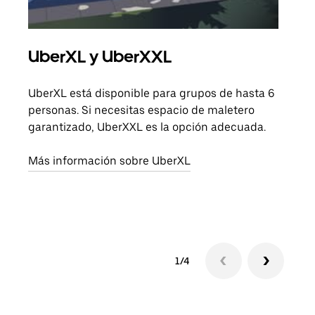
UberXL y UberXXL
Via
UberXL está disponible para grupos de hasta 6
Cuan
personas. Si necesitas espacio de maletero
viaj
garantizado, UberXXL es la opción adecuada.
prop
Más información sobre UberXL
Obté
1/4