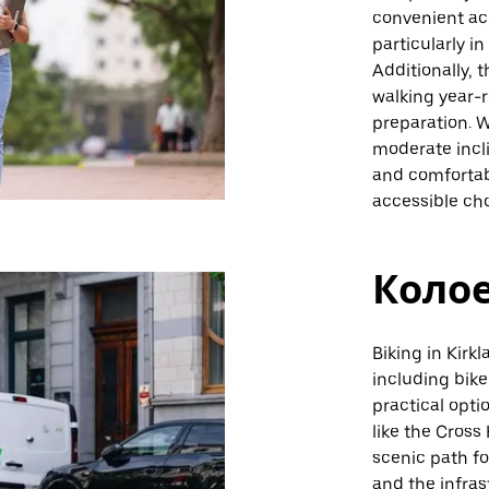
convenient acc
particularly i
Additionally, 
walking year-
preparation. 
moderate incli
and comfortab
accessible cho
Коло
Biking in Kirk
including bike
practical opti
like the Cross
scenic path fo
and the infra