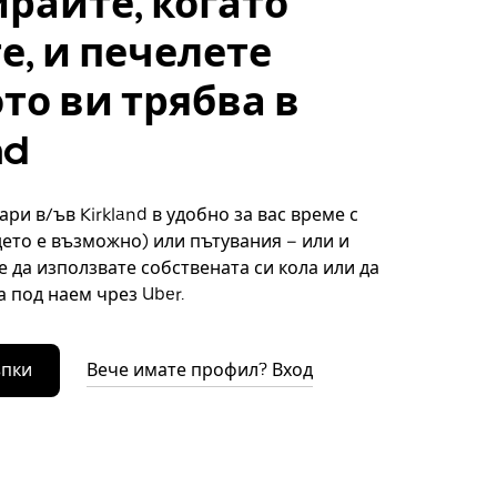
райте, когато
е, и печелете
то ви трябва в
nd
ри в/ъв Kirkland в удобно за вас време с
дето е възможно) или пътувания – или и
е да използвате собствената си кола или да
а под наем чрез Uber.
ъпки
Вече имате профил? Вход