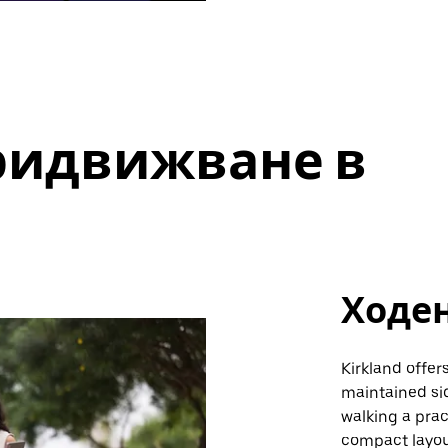
ридвижване в
Ходе
Kirkland offer
maintained sid
walking a prac
compact layou