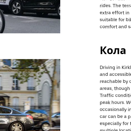
rides. The ter
extra effort i
suitable for b
comfort and sa
Кола
Driving in Kir
and accessible
reachable by c
areas, though i
Traffic condit
peak hours. W
occasionally i
car can be a p
especially for
multiple locat