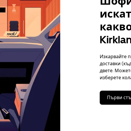
Шофи
искат
какво
Kirkla
Изкарвайте па
доставки (къ
двете. Может
изберете кол
Първи ст