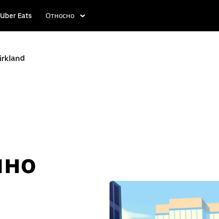
Uber Eats
Относно
irkland
лно