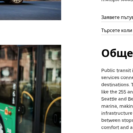
Заявете пътув
Търсете коли 
Обще
Public transit 
services conne
destinations.
like the 255 a
Seattle and Be
marina, making
infrastructure
between stops
comfort and ac