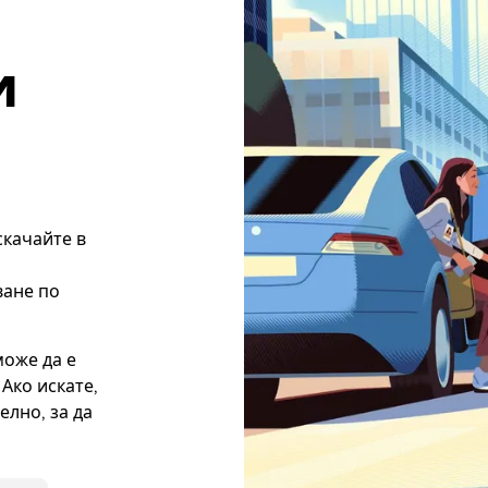
и
скачайте в
ване по
може да е
Ако искате,
лно, за да