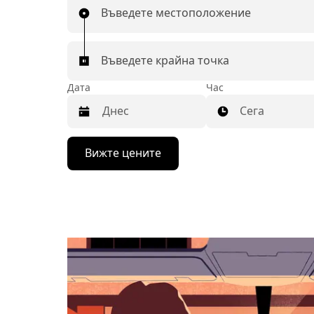
Въведете местоположение
Въведете крайна точка
Дата
Час
Сега
Натиснете
Вижте цените
бутона
със
стрелка
надолу,
за
да
използвате
календара
и
да
изберете
дата.
Натиснете