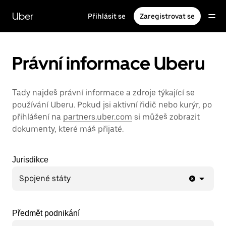
Přeskočit
na
Uber
Přihlásit se
Zaregistrovat se
hlavní
obsah
Právní informace Uberu
Tady najdeš právní informace a zdroje týkající se
používání Uberu. Pokud jsi aktivní řidič nebo kurýr, po
přihlášení na
partners.uber.com
si můžeš zobrazit
dokumenty, které máš přijaté.
Jurisdikce
Spojené státy
Předmět podnikání