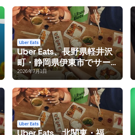
Uber Eats
Uber Eats、長野県軽井沢
町・静岡県伊東市でサー
ビス開始
2026年7月1日
Uber Eats
Uber Eats、北関東・福