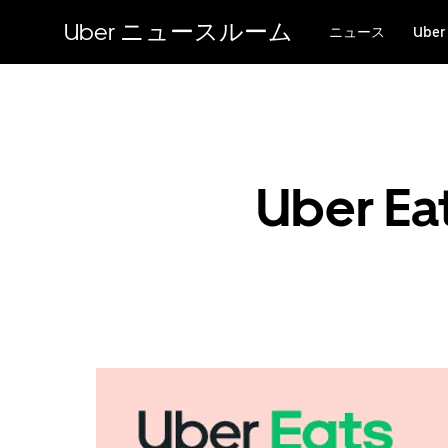
メ
Uber ニュースルーム
イ
ニュース
Ube
ン
コ
ン
テ
ン
ツ
へ
Uber 
ス
キ
ッ
プ