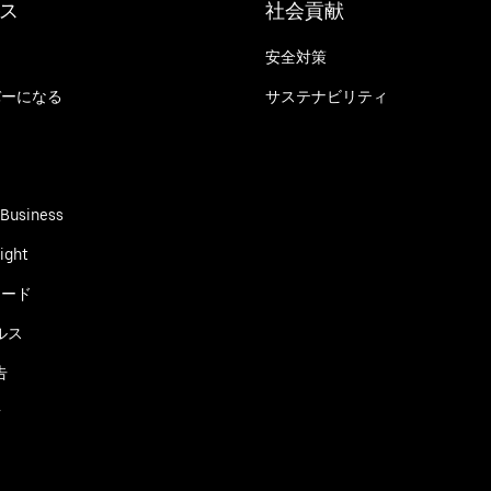
ス
社会貢献
安全対策
バーになる
サステナビリティ
 Business
ight
カード
ヘルス
告
者