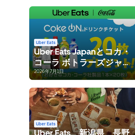
Uber Eats
Uber Eats Japanとコカ・
コーラ ボトラーズジャパ
ン、 夏場の配達パートナ
2026年7月1日
ーの水分補給を支援
Uber Eats
Uber Eats、新潟県、長野