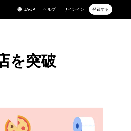
JA-JP
ヘルプ
サインイン
登録する
 万店を突破