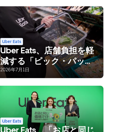
Uber Eats
Uber Eats、店舗負担を軽
減する「ピック・パッ
ク・ペイ（PPP）」導入
2026年7月1日
3,000店舗を突破
Uber Eats
Uber Eats、「お店と同じ