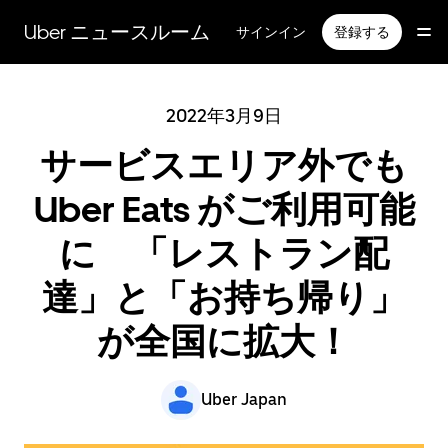
メ
イ
Uber ニュースルーム
サインイン
登録する
ン
コ
ン
テ
2022年3月9日
ン
サービスエリア外でも
ツ
へ
ス
Uber Eats がご利用可能
キ
ッ
に 「レストラン配
プ
達」と「お持ち帰り」
が全国に拡大！
Uber Japan