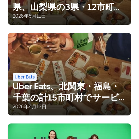
県、山梨県の3県・12市町村
でサービスを展開
2026年5月11日
Uber Eats
Uber Eats、北関東・福島・
千葉の計15市町村でサービ
ス提供開始
2026年4月13日