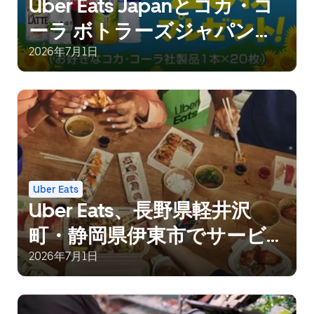
Uber Eats Japanとコカ・コ
ーラ ボトラーズジャパン、
夏場の配達パートナーの水
2026年7月1日
分補給を支援
Uber Eats
Uber Eats、長野県軽井沢
町・静岡県伊東市でサービ
ス開始
2026年7月1日