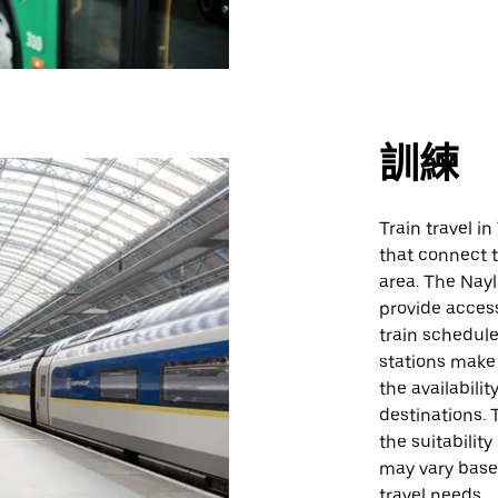
訓練
Train travel in
that connect t
area. The Nay
provide access
train schedule
stations make
the availabili
destinations. 
the suitabilit
may vary based
travel needs.