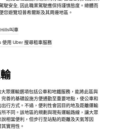
響駕駛安全, 因此職業駕駛應保持謹慎態度。總體而
方便您遊覽坦普希爾斯及其周邊地區。
Hills叫車
ills 使用 Uber 搜尋租車服務
運輸
ills 的大眾運輸選項包括公車和地鐵服務，能將此區與
。完善的基礎設施方便通勤至重要地點，使公車和
的出行方式。不過，便利性會因目的地及距離運輸
有所不同。該地區的規劃與現有運輸路線，讓大眾
來說相當便利，但步行至站點的距離及天氣等因
響其實用性。