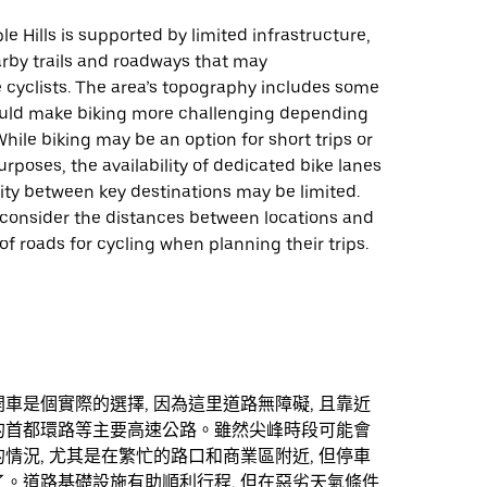
le Hills is supported by limited infrastructure,
rby trails and roadways that may
yclists. The area’s topography includes some
could make biking more challenging depending
While biking may be an option for short trips or
urposes, the availability of dedicated bike lanes
ity between key destinations may be limited.
 consider the distances between locations and
 of roads for cycling when planning their trips.
車是個實際的選擇, 因為這里道路無障礙, 且靠近
的首都環路等主要高速公路。雖然尖峰時段可能會
情況, 尤其是在繁忙的路口和商業區附近, 但停車
。道路基礎設施有助順利行程, 但在惡劣天氣條件