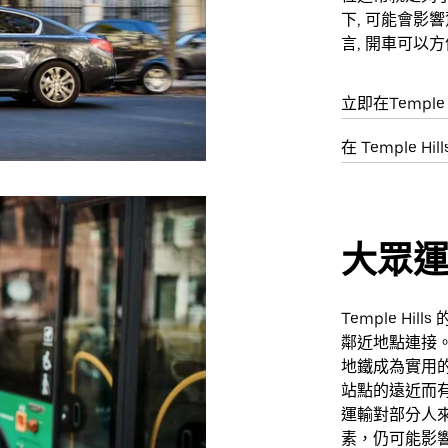
下, 可能會影
言, 開車可以
立即在Temple 
在 Temple H
大眾
Temple H
鄰近地點連接
地鐵成為實用
站點的遠近而
運輸對部分人
素，仍可能影