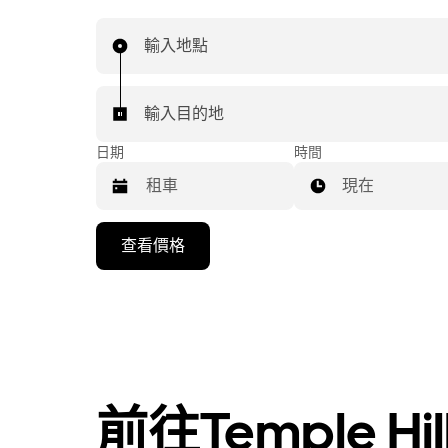
輸入地點
輸入目的地
日期
時間
現在
按
查看價格
向
下
箭
頭
鍵
即
可
前往Temple H
使