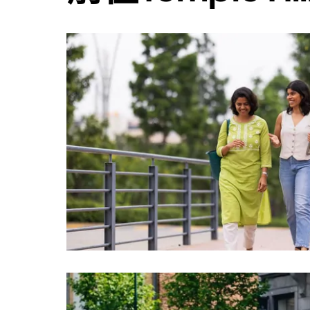
用
行
事
曆
並
選
擇
日
期。
按
離
開
按
鈕
即
可
關
閉
行