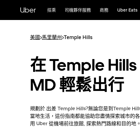
跳
Uber
搭乘
司機夥伴服務
商務
Uber Eats
到
主
要
內
美國
>
馬里蘭州
>
Temple Hills
容
在 Temple Hill
MD 輕鬆出行
規劃於 出差 Temple Hills?無論您是到Temple H
當地生活，這份指南都能協助您盡情探索城市的各
用 Uber 從機場前往旅館, 探索熱門路線和目的地