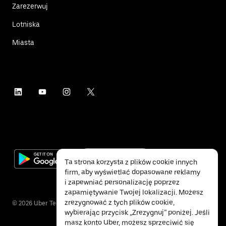
Zarezerwuj
Lotniska
Miasta
Ta strona korzysta z plików cookie innych
firm, aby wyświetlać dopasowane reklamy
i zapewniać personalizację poprzez
zapamiętywanie Twojej lokalizacji. Możesz
zrezygnować z tych plików cookie,
©
2026
Uber Technologies Inc.
wybierając przycisk „Zrezygnuj” poniżej. Jeśli
masz konto Uber, możesz sprzeciwić się