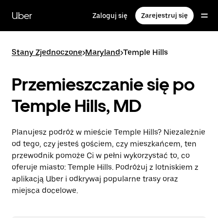
Przejdź
do
Uber
Zaloguj się
Zarejestruj się
głównej
zawartości
Stany Zjednoczone
>
Maryland
>
Temple Hills
Przemieszczanie się po
Temple Hills, MD
Planujesz podróż w mieście Temple Hills? Niezależnie
od tego, czy jesteś gościem, czy mieszkańcem, ten
przewodnik pomoże Ci w pełni wykorzystać to, co
oferuje miasto: Temple Hills. Podróżuj z lotniskiem z
aplikacją Uber i odkrywaj popularne trasy oraz
miejsca docelowe.