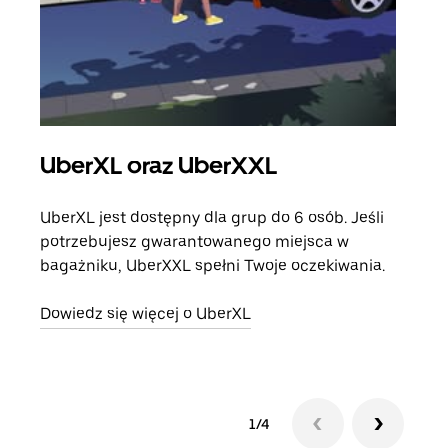
UberXL oraz UberXXL
Pr
UberXL jest dostępny dla grup do 6 osób. Jeśli
Gdy 
potrzebujesz gwarantowanego miejsca w
prze
bagażniku, UberXXL spełni Twoje oczekiwania.
doda
Dowiedz się więcej o UberXL
Dowi
1/4