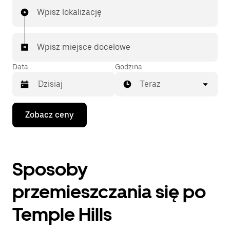
Wpisz lokalizację
Wpisz miejsce docelowe
Data
Godzina
Teraz
Naciśnij
Zobacz ceny
klawisz
strzałki
w dół,
aby
przejść
Sposoby
do
kalendarza
i wybrać
przemieszczania się po
datę.
Naciśnij
Temple Hills
klawisz
„Escape”,
aby