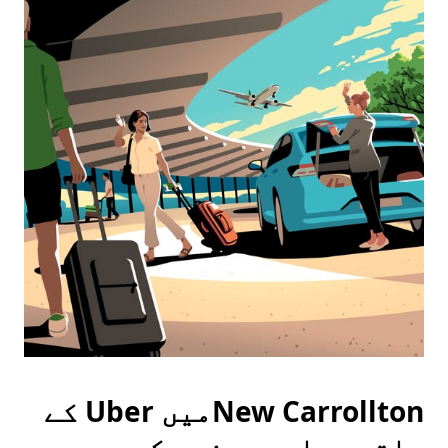
New Carrolltonمیں Uber کے
ساتھ سواری ریزرو کریں