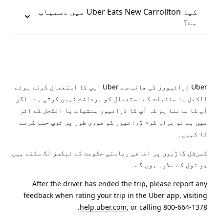
کیا Uber Eats New Carrollton میں دستیاب
ہے؟
Uber ڈرائیورز کی جانب سے Uber ایپ کا استعمال کرتے ہوئے
الکحل یا منشیات کے استعمال کو برداشت نہیں کرتی ہے۔ اگر
آپ کا ماننا ہو کہ آپ کا ڈرائیور منشیات یا الکحل کے اثر
میں ہے تو براہِ کرم ڈرائیور کو فوری طور پر ٹرپ ختم کرنے
کا کہیں۔
کمرشل گاڑیوں پر اضافی ریاستی حکومت کے ٹیکسز لگ سکتے ہیں
جو ٹول کے علاوہ ہوں گے۔
After the driver has ended the trip, please report any
feedback when rating your trip in the Uber app, visiting
help.uber.com
, or calling 800-664-1378.