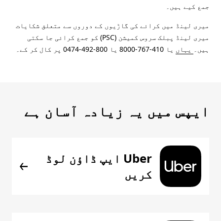
جمع کیے ہیں۔
میری لینڈ میں کرائے کی گاڑیوں کے دوروں سے متعلق شکایات
میری لینڈ پبلک سروس کمیشن (PSC) کو جمع کرائی جا سکتی
ہیں۔
یہاں
یا 410-767-8000 یا 800-492-0474 پر کال کر کے۔
ایپس میں یہ زیادہ آسان ہے
Uber ایپ ڈاؤن لوڈ
کریں