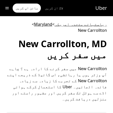
رکزی
واد
Uber
لاگ ان کریں
سائن اپ کریں
ر
ائیں
ریاستہائے متحدہ امریکہ
>
Maryland
>
New Carrollton
New Carrollton, MD
میں سفر کریں
New Carrollton میں سفر کرنے کا ارادہ ہے ؟ چاہے
آپ وزٹر ہوں یا رہائشی، اس گائیڈ کے ذریعے اپنے
New Carrollton کے تجربے کا زیادہ سے زیادہ
فائدہ اٹھائیں۔ Uber کا استعمال کرکے ہوائی
اڈے سے ہوٹل تک سفر کریں اور مشہور راستے اور
منزلیں دریافت کریں۔