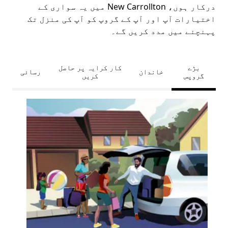
درکار ہوں، New Carrollton میں یہ سواری کے
اختیارات آپ اور آپ کے گروپ کو آپ کی منزل تک
پہنچنے میں مدد کریں گے۔
بڑے
کار کرایہ پر حاصل
خاندان
رسائی
گروپس
کریں