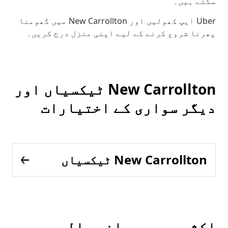
سکتے ہیں۔
Uber ایپ کھولیں اور New Carrollton میں گھومنا
پھرنا شروع کرنے کے لیے اپنی منزل درج کریں۔
New Carrollton ٹیکسیاں اور
دیگر سواری کے اختیارات
New Carrollton ٹیکسیاں
اکثر پوچھے جانے والے