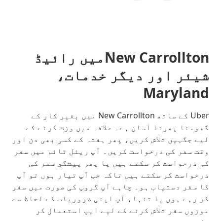
New Carrolltonمیں رائیڈ
شیئر اور دیگر خدمات،
Maryland
Uber کے ساتھ New Carrollton میں بغیر کار کے
گھومنا پھرنا آسان ہے۔ علاقہ میں وزٹ کرنے کے
لیے جگہیں تلاش کریں، پھر ہفتہ کے کسی بھی دن اور
وقت سفر کی درخواست کریں۔ آپ ریئل ٹائم میں سفر
کی درخواست کر سکتے ہیں یا پھر پیشگي سفر کی
درخواست کر سکتے ہیں تاکہ جب آپ تیار ہوں تو آپ
کا سفر دستیاب ہو۔ چاہے آپ گروپ کی صورت میں سفر
کر رہے ہوں یا تنہا، آپ اپنی ضروریات کے لحاظ سے
موزوں سفر تلاش کرنے کے لیے ایپ استعمال کر