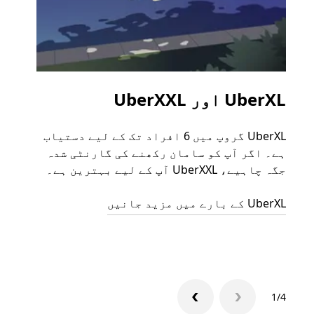
UberXL اور UberXXL
گرو
UberXL گروپ میں 6 افراد تک کے لیے دستیاب
جب آپ
ہے۔ اگر آپ کو سامان رکھنے کی گارنٹی شدہ
رائیڈ
جگہ چاہیے، UberXXL آپ کے لیے بہترین ہے۔
مرضی 
سکتا
UberXL کے بارے میں مزید جانیں
گروپ 
1/4