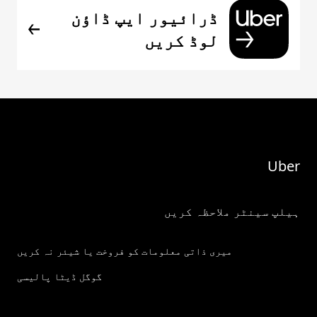
ڈرائیور ایپ ڈاؤن
لوڈ کریں
Uber
ہیلپ سینٹر ملاحظہ کریں
میری ذاتی معلومات کو فروخت یا شیئر نہ کریں
گوگل ڈیٹا پالیسی