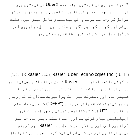
*نمونہ سواری کی قیمتیں صرف اوسط UberX کی قیمتیں ہیں
اور ان میں جغرافیہ، ٹریفک میں تاخیر، پروموشنز یا دیگر
عوامل کی وجہ سے ہونے والی تبدیلیاں شامل نہیں ہیں۔ فلیٹ
ریٹس اور کم از کم فیس لاگو ہو سکتی ہیں۔ اصل سواریوں اور
شیڈول سواریوں کی قیمتیں مختلف ہو سکتی ہیں۔
Rasier LLC ("Rasier) Uber Technologies Inc. ("UTI") کا مکمل
ملکیتی ماتحت ادارہ ہے۔ Rasier کامن ویلتھ آف ورجینیا اور
میری لینڈ میں ایک لائسنس یافتہ ٹرانسپورٹیشن نیٹ ورک
کمپنی ہے، اور ڈسٹرکٹ میں ایک پرائیویٹ سیڈان کا کاروبار
ہے جو ڈپارٹمنٹ آف ہائر وہیکلز ("DFHV") کے ذریعے لائسنس
یافتہ ہے۔ UTI ایک ٹیکنالوجی کمپنی ہے جو اسمارٹ فون
ایپلیکیشن تیار کرتی ہے اور اسے لائسنس دیتی ہے، جس میں
ڈرائیور ایپ اور رائڈر ایپ شامل ہے۔
Rasier
اور
ڈرینن
نے
میری لینڈ پی ایس سی کے پاس اپ ڈیٹ کردہ مجوزہ ریٹ شیڈولز