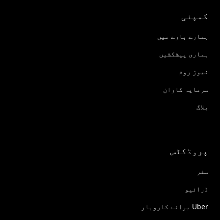
کمپنی
ہمارے بارے میں
ہماری پیشکشیں
نیوز روم
سرمایہ کاران
بلاگ
پروڈکٹس
سفر
ڈرائیو
Uber برائے کاروبار