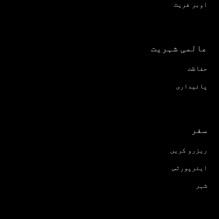
اوبر فریٹ
عالمی شہریت
حفاظت
پائیداری
سفر
ریزرو کریں
ایئرپورٹس
شہر