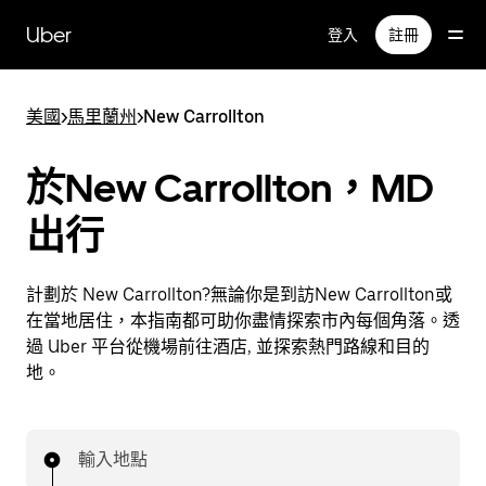
跳
Uber
登入
註冊
至
主
要
美國
>
馬里蘭州
>
New Carrollton
內
容
於New Carrollton，MD
出行
計劃於 New Carrollton?無論你是到訪New Carrollton或
在當地居住，本指南都可助你盡情探索市內每個角落。透
過 Uber 平台從機場前往酒店, 並探索熱門路線和目的
地。
輸入地點