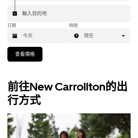
輸入目的地
日期
時間
現在
按
查看價格
下
向
下
箭
前往New Carrollton的出
咀
行方式
鍵，
即
可
使
用
日