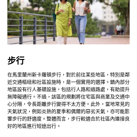
曆
和
選
擇
日
期。
按
下
步行
Esc
按
鈕
在馬里蘭州新卡羅頓步行，對於前往某些地區，特別是鄰
即
近交通樞紐和社區設施時，是一個實用的選擇。鎮內部分
可
地區設有行人基礎設施，包括行人路和過路處，有助提升
關
無障礙通行。不過，該區的規劃將住宅區與商業及交通中
閉
心分隔，令長距離步行變得不太方便。此外，當地常見的
日
天氣狀況，例如炎熱的夏季和偶爾的惡劣天氣，亦可能影
曆。
響步行的舒適度。整體而言，步行較適合於社區內連接良
好的地區進行短途出行。