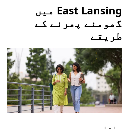
East Lansing میں
گھومنے پھرنے کے
طریقے
چلنا