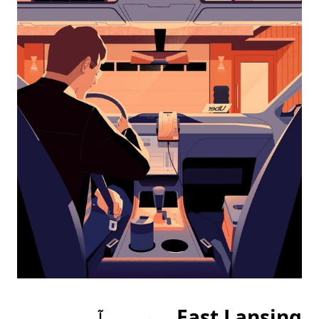
interact
with
the
calendar
and
select
a
date.
Press
the
escape
button
to
close
the
calendar.
East Lansingمیں جب آپ