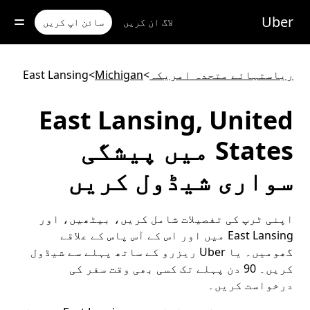
رکزی
واد
Uber
لاگ ان کریں
سائن اپ کریں
ر
ائیں
ریاستہائے متحدہ امریکہ
>
Michigan
>
East Lansing
East Lansing, United
States میں پیشگی
سواری شیڈول کریں
اپنی ٹرپ کی تفصیلات شامل کریں، بیٹھیں، اور
East Lansing میں اور اس کے آس پاس کے علاقے
گھومیں۔ یا Uber ریزرو کے ساتھ پہلے سے شیڈول
کریں۔ 90 دن پہلے تک کسی بھی وقت سفر کی
درخواست کریں۔