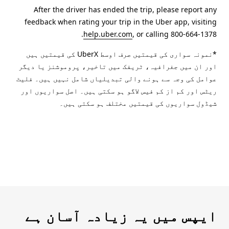
After the driver has ended the trip, please report any
feedback when rating your trip in the Uber app, visiting
help.uber.com
, or calling 800-664-1378.
*نمونہ سواری کی قیمتیں صرف اوسط UberX کی قیمتیں ہیں
اور ان میں جغرافیہ، ٹریفک میں تاخیر، پروموشنز یا دیگر
عوامل کی وجہ سے ہونے والی تبدیلیاں شامل نہیں ہیں۔ فلیٹ
ریٹس اور کم از کم فیس لاگو ہو سکتی ہیں۔ اصل سواریوں اور
شیڈول سواریوں کی قیمتیں مختلف ہو سکتی ہیں۔
ایپس میں یہ زیادہ آسان ہے