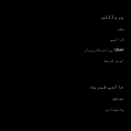
پروڈکٹس
سفر
ڈرائیو
Uber برائے کاروبار
اوبر فریٹ
عالمی شہریت
حفاظت
پائیداری