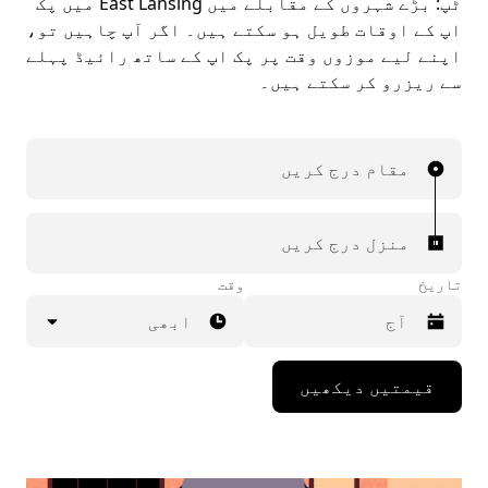
ٹپ:
بڑے شہروں کے مقابلے میں East Lansing میں پک
اپ کے اوقات طویل ہو سکتے ہيں۔ اگر آپ چاہیں تو،
اپنے لیے موزوں وقت پر پک اپ کے ساتھ رائیڈ پہلے
سے ریزرو کر سکتے ہیں۔
مقام درج کریں
منزل درج کریں
تاریخ
وقت
ابھی
Press
قیمتیں دیکھیں
the
down
arrow
key
to