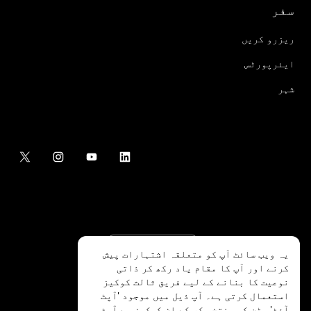
سفر
ریزرو کریں
ایئرپورٹس
شہر
یہ ویب سائٹ آپ کو متعلقہ اشتہارات پیش
کرنے اور آپ کا مقام یاد رکھ کر ذاتی
نوعیت کا بنانے کے لیے فریق ثالث کوکیز
استعمال کرتی ہے۔ آپ ذیل میں موجود 'آپٹ
آؤٹ' بٹن کو منتخب کر کے ان کوکیز سے آپٹ
.Uber Technologies Inc
2026
©