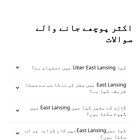
اکثر پوچھے جانے والے
سوالات
کیا Uber East Lansing میں دستیاب ہے؟
East Lansing میں سفر کرنے کا سب سے سستا
طریقہ کیا ہے؟
گاڑی کے بغیر کیا میں East Lansing میں
گھوم سکتا ہوں؟
کیا میںEast Lansingمیں کار کرایہ پر لے
سکتا ہوں؟