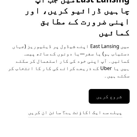
چاہیں ڈرائیو کریں، اور
اپنی ضرورت کے مطابق
کمائیں
میں East Lansing اپنے شیڈول پر ڈیلیوریز (جہاں
دستیاب ہو) یا سفر—یا دونوں کے ساتھ پیسہ
کمائیں۔ آپ اپنی خود کی کار استعمال کر سکتے
ہیں یا Uber کے ذریعے کرائے کی کار کا انتخاب کر
سکتے ہیں۔
شروع کریں
پہلے سے ایک اکاؤنٹ ہے؟ سائن ان کریں