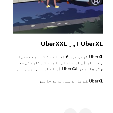
UberXL اور UberXXL
گرو
UberXL گروپ میں 6 افراد تک کے لیے دستیاب
جب آپ
ہے۔ اگر آپ کو سامان رکھنے کی گارنٹی شدہ
رائیڈ
جگہ چاہیے، UberXXL آپ کے لیے بہترین ہے۔
مرضی 
سکتا
UberXL کے بارے میں مزید جانیں
گروپ 