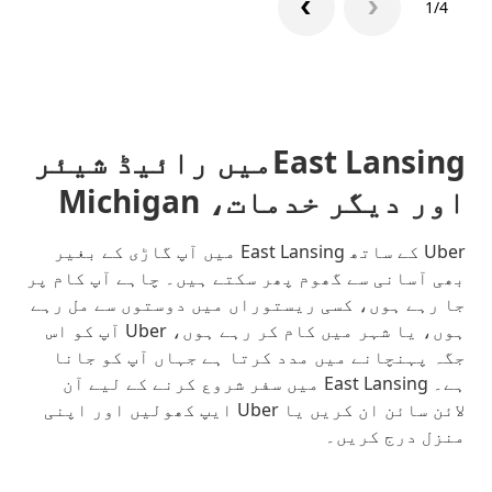
1/4
East Lansingمیں رائیڈ شیئر
اور دیگر خدمات، Michigan
Uber کے ساتھ East Lansing میں آپ گاڑی کے بغیر
بھی آسانی سے گھوم پھر سکتے ہیں۔ چاہے آپ کام پر
جا رہے ہوں، کسی ریستوراں میں دوستوں سے مل رہے
ہوں، یا شہر میں کام کر رہے ہوں، Uber آپ کو اس
جگہ پہنچانے میں مدد کرتا ہے جہاں آپ کو جانا
ہے۔ East Lansing میں سفر شروع کرنے کے لیے آن
لائن سائن ان کریں یا Uber ایپ کھولیں اور اپنی
منزل درج کریں۔