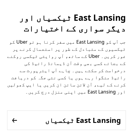
East Lansing ٹیکسیاں اور
دیگر سواری کے اختیارات
جب آپ کو East Lansing میں سفر کرنا ہو تو Uber کو
ٹیکسیوں کے متبادل کے طور پر استعمال کرنے پر
غور کریں۔ Uber کے ساتھ، آپ روایتی ٹیکسی روکنے
کے بجائے کسی بھی وقت آن ڈیمانڈ رائیڈ کی
درخواست کر سکتے ہیں۔ چاہے آپ ایئرپورٹ سے
رائیڈ منگوا رہے ہوں یا کسی نئی جگہ کو دریافت
کرنے کے لیے، آن لائن سائن ان کریں یا ایپ کھولیں
اور East Lansing میں اپنی منزل درج کریں۔
East Lansing ٹیکسیاں