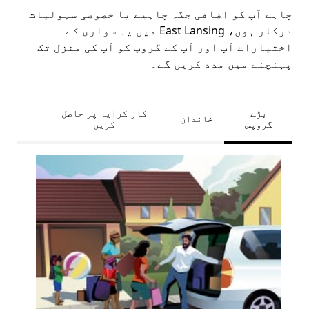
چاہے آپ کو اضافی جگہ چاہیے یا خصوصی سہولیات
درکار ہوں، East Lansing میں یہ سواری کے
اختیارات آپ اور آپ کے گروپ کو آپ کی منزل تک
پہنچنے میں مدد کریں گے۔
بڑے
کار کرایہ پر حاصل
خاندان
گروپس
کریں