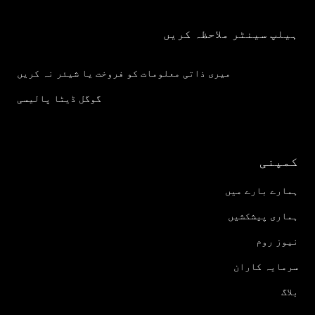
ہیلپ سینٹر ملاحظہ کریں
میری ذاتی معلومات کو فروخت یا شیئر نہ کریں
گوگل ڈیٹا پالیسی
کمپنی
ہمارے بارے میں
ہماری پیشکشیں
نیوز روم
سرمایہ کاران
بلاگ