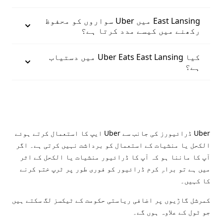
East Lansing میں Uber سواروں کو محفوظ
رکھنے میں کیسے مدد کرتا ہے؟
کیا Uber Eats East Lansing میں دستیاب
ہے؟
Uber ڈرائیورز کی جانب سے Uber ایپ کا استعمال کرتے ہوئے
الکحل یا منشیات کے استعمال کو برداشت نہیں کرتی ہے۔ اگر
آپ کا ماننا ہو کہ آپ کا ڈرائیور منشیات یا الکحل کے اثر
میں ہے تو براہِ کرم ڈرائیور کو فوری طور پر ٹرپ ختم کرنے
کا کہیں۔
کمرشل گاڑیوں پر اضافی ریاستی حکومت کے ٹیکسز لگ سکتے ہیں
جو ٹول کے علاوہ ہوں گے۔