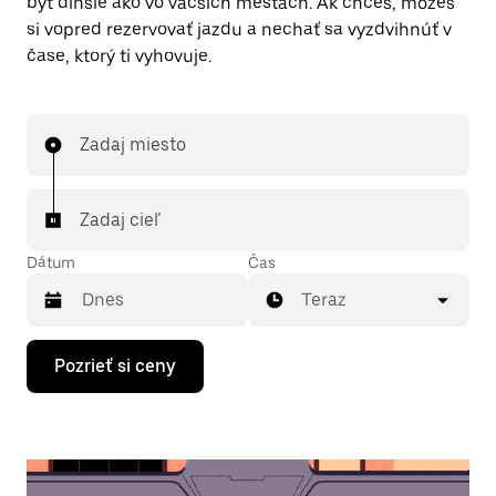
byť dlhšie ako vo väčších mestách. Ak chceš, môžeš
si vopred rezervovať jazdu a nechať sa vyzdvihnúť v
čase, ktorý ti vyhovuje.
Zadaj miesto
Zadaj cieľ
Dátum
Čas
Teraz
Stlačením
Pozrieť si ceny
šípky
nadol
prechádzaj
kalendárom
a
vyber
dátum.