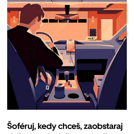
Kalendár
zatvoríš
stlačením
klávesu
Esc.
Šoféruj, kedy chceš, zaobstaraj