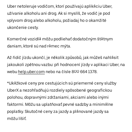
Uber netoleruje vodičom, ktorí používajú aplikáciu Uber,
užívanie alkoholu ani drog. Ak si myslíš, že vodič je pod
vplyvom drog alebo alkoholu, požiadaj ho o okamžité
ukončenie cesty.
Komerčné vozidlá môžu podliehať dodatočným štátnym
daniam, ktoré sú nad rámec mýta.
Až řidič jízdu ukončí, je několik způsobů, jak můžeš nahlásit
jakoukoli zpětnou vazbu: při hodnocení jízdy v aplikaci Uber, na
webu
help.uber.com
nebo na čísle 800 664 1378.
*Ukážkové ceny pre cestujúcich sú priemerné ceny služby
UberX a nezohľadňujú rozdiely spôsobené geografickou
polohou, dopravnými zdržaniami, akciami alebo inými
faktormi. Môžu sa uplatňovať pevné sadzby a minimálne
poplatky. Skutočné ceny za jazdy a plánované jazdy sa
môžu líšiť.