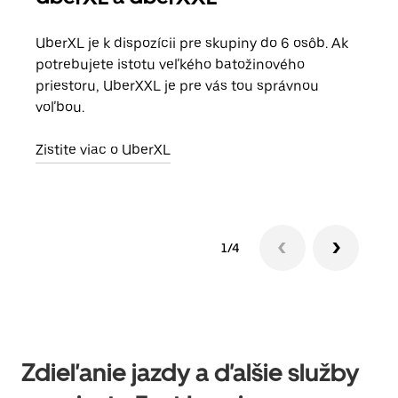
UberXL je k dispozícii pre skupiny do 6 osôb. Ak
Keď 
potrebujete istotu veľkého batožinového
skup
priestoru, UberXXL je pre vás tou správnou
mies
voľbou.
Zist
Zistite viac o UberXL
1/4
Zdieľanie jazdy a ďalšie služby