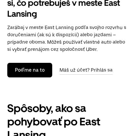
si, čo potrebuješ v meste East
Lansing
Zarábaj v meste East Lansing podľa svojho rozvrhu s
doručeniami (ak sú k dispozícii) alebo jazdami –
prípadne oboma. Môžeš používať vlastné auto alebo
si vybrať prenájom cez spoločnosť Uber.
Poďme na to
Máš už účet? Prihlás sa
Spôsoby, ako sa
pohybovať po East
Lansing