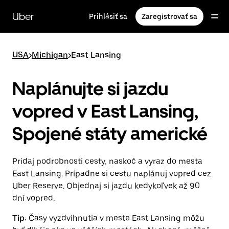
Preskočiť
na
Uber
Prihlásiť sa
Zaregistrovať sa
hlavný
obsah
USA
>
Michigan
>
East Lansing
Naplánujte si jazdu
vopred v East Lansing,
Spojené státy americké
Pridaj podrobnosti cesty, naskoč a vyraz do mesta
East Lansing. Prípadne si cestu naplánuj vopred cez
Uber Reserve. Objednaj si jazdu kedykoľvek až 90
dní vopred.
Tip:
Časy vyzdvihnutia v meste East Lansing môžu