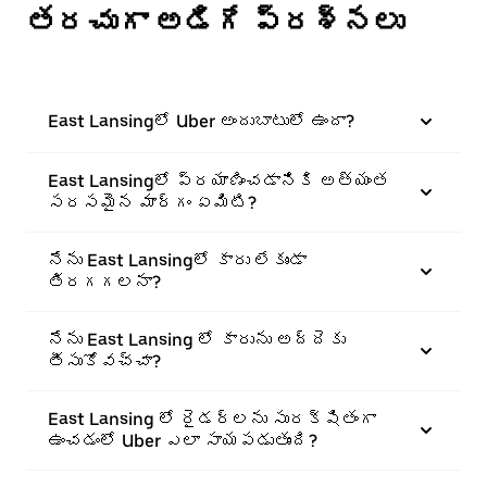
తరచుగా అడిగే ప్రశ్నలు
East Lansingలో Uber అందుబాటులో ఉందా?
East Lansingలో ప్రయాణించడానికి అత్యంత
సరసమైన మార్గం ఏమిటి?
నేను East Lansingలో కారు లేకుండా
తిరగగలనా?
నేను East Lansing లో కారును అద్దెకు
తీసుకోవచ్చా?
East Lansing లో రైడర్‌లను సురక్షితంగా
ఉంచడంలో Uber ఎలా సాయపడుతుంది?