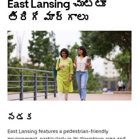
East Lansing చుట్టూ
తిరిగే మార్గాలు
నడక
East Lansing features a pedestrian-friendly
environment, particularly in its downtown area and