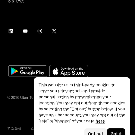
నగరాలు
This website uses third-party cookies to
serve you relevant ads and provide
personalisation by remembering your
©
2026
Uber Technologies Inc.
location. You may opt out from these cookies
by selecting the "Opt out" button below. If you
have an Uber account, you may opt out of the
"sale" or "sharing" of your data
here
.
గోప్యత
యాక్సెసబిలిటీ
నిబంధనలు
Opt out
Got it