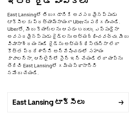
ఇతర రైడ్ ఎంపికలు
East Lansingలో తిరుగడానికి అవసరమైనప్పుడు
టాక్సీలకు ప్రత్యామ్నాయంగా Uberను పరిగణించండి.
Uberతో, మీరు క్యాబ్‌లను ఆపడం బదులు, ఎప్పుడైనా
అవసరమైనప్పుడు రైడ్‌లను అభ్యర్థించవచ్చు. మీరు
విమానాశ్రయం నుండి రైడ్‌ను అభ్యర్థిస్తున్నా లేదా
కొత్త ప్రదేశాన్ని అన్వేషించడంలో సహాయం
కావాలన్నా, ఆన్‌లైన్‌లో సైన్ ఇన్ చేయండి లేదా యాప్‌ను
తెరిచి East Lansingలో గమ్యస్థానాన్ని
నమోదు చేయండి.
East Lansing టాక్సీలు