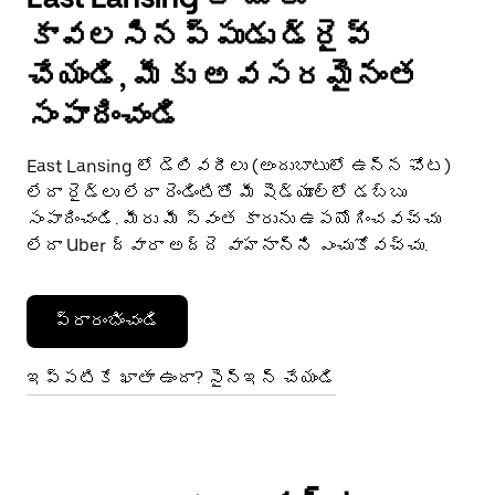
కావలసినప్పుడు డ్రైవ్
చేయండి, మీకు అవసరమైనంత
సంపాదించండి
East Lansing లో డెలివరీలు (అందుబాటులో ఉన్న చోట)
లేదా రైడ్‌లు లేదా రెండింటితో మీ షెడ్యూల్‌లో డబ్బు
సంపాదించండి. మీరు మీ స్వంత కారును ఉపయోగించవచ్చు
లేదా Uber ద్వారా అద్దె వాహనాన్ని ఎంచుకోవచ్చు.
ప్రారంభించండి
ఇప్పటికే ఖాతా ఉందా? సైన్ఇన్ చేయండి