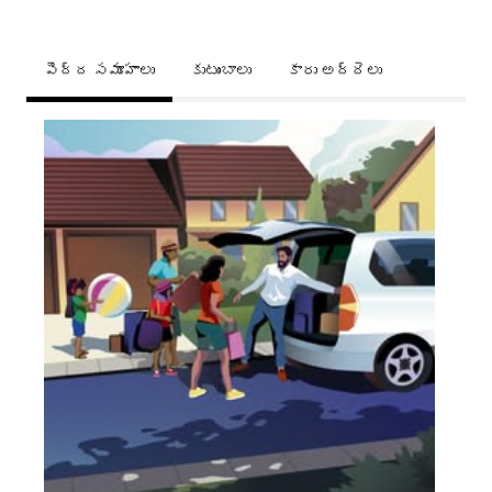
పెద్ద సమూహాలు
కుటుంబాలు
కారు అద్దెలు