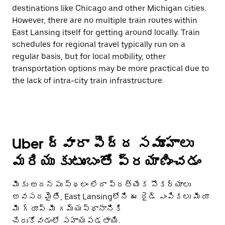
destinations like Chicago and other Michigan cities.
However, there are no multiple train routes within
East Lansing itself for getting around locally. Train
schedules for regional travel typically run on a
regular basis, but for local mobility, other
transportation options may be more practical due to
the lack of intra-city train infrastructure.
Uber ద్వారా పెద్ద సమూహాలు
మరియు కుటుంబంతో ప్రయాణించడం
మీకు అదనపు స్థలం లేదా ప్రత్యేక సౌకర్యాలు
అవసరమైతే, East Lansingలోని ఈ రైడ్ ఎంపికలు మీరూ
మీ గ్రూప్ మీ గమ్యస్థానానికి
చేరుకోవడంలో సహాయపడతాయి.