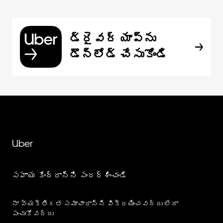
డ్రైవర్ యాప్‌ను
డౌన్‌లోడ్ చేసుకోండి
Uber
సహాయ కేంద్రాన్ని సందర్శించండి
నా వ్యక్తిగత సమాచారాన్ని విక్రయించవద్దు లేదా
పంచుకోవద్దు