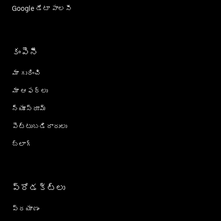
Google డేటా పాలసీ
కంపెనీ
మా గురించి
మా ఆఫర్లు
న్యూస్‌రూమ్
పెట్టుబడిదారులు
బ్లాగ్
ప్రోడక్ట్؜లు
ప్రయాణం