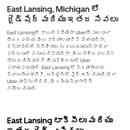
East Lansing, Michigan లో
రైడ్‌షేర్ మరియు ఇతర సేవలు
East Lansingలో కారు లేకపోయినా Uberతో సులభంగా
తిరగవచ్చు. మీరు కార్యాలయానికి వెళుతున్నా,
రెస్టారెంట్‌లో స్నేహితులను కలుసుకుంటున్నా లేదా
పట్టణంలో పనులు చేస్తున్నా, మీరు వెళ్లవలసిన
చోటుకు మిమ్మల్ని తీసుకెళ్లడంలో Uber
సహాయపడుతుంది. East Lansing లో ప్రయాణించడం
ప్రారంభించడానికి, ఆన్‌లైన్‌లో సైన్ ఇన్ చేయండి లేదా
Uber యాప్‌ను తెరిచి, మీ గమ్యస్థానాన్ని
నమోదు చేయండి.
East Lansing టాక్సీలు మరియు