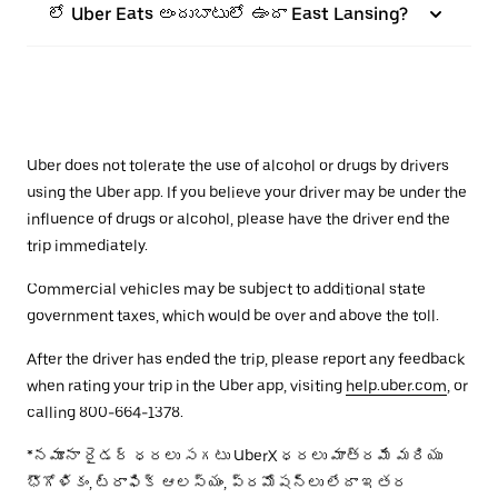
లో Uber Eats అందుబాటులో ఉందా East Lansing?
Uber does not tolerate the use of alcohol or drugs by drivers
using the Uber app. If you believe your driver may be under the
influence of drugs or alcohol, please have the driver end the
trip immediately.
Commercial vehicles may be subject to additional state
government taxes, which would be over and above the toll.
After the driver has ended the trip, please report any feedback
when rating your trip in the Uber app, visiting
help.uber.com
, or
calling 800-664-1378.
*నమూనా రైడర్ ధరలు సగటు UberX ధరలు మాత్రమే మరియు
భౌగోళికం, ట్రాఫిక్ ఆలస్యం, ప్రమోషన్లు లేదా ఇతర