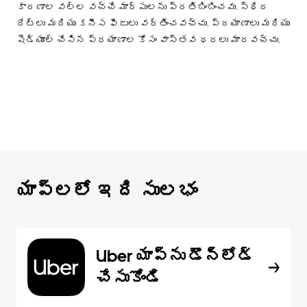
కారణాల వల్ల వచ్చే మార్పులను ప్రతిబింబించవు. స్థిర
రేట్లు మరియు కనీస ఫీజులు వర్తించవచ్చు. ప్రయాణాలు మరియు
షెడ్యూల్ చేసిన ప్రయాణాల కోసం వాస్తవ ధరలు మారవచ్చు.
యాప్‌లలో ఇది సులభం
Uber యాప్‌ను డౌన్‌లోడ్
చేసుకోండి