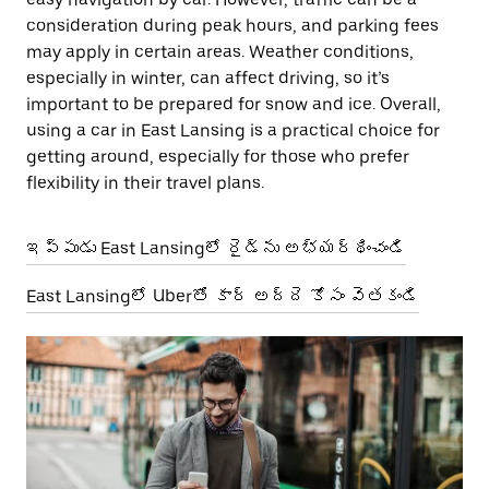
consideration during peak hours, and parking fees
may apply in certain areas. Weather conditions,
especially in winter, can affect driving, so it’s
important to be prepared for snow and ice. Overall,
using a car in East Lansing is a practical choice for
getting around, especially for those who prefer
flexibility in their travel plans.
ఇప్పుడు East Lansingలో రైడ్‌ను అభ్యర్థించండి
East Lansingలో Uberతో కార్ అద్దె కోసం వెతకండి