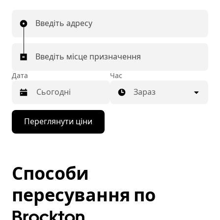
Введіть адресу
Введіть місце призначення
Дата
Час
Зараз
Натисніть
Переглянути ціни
клавішу
зі
стрілкою
вниз,
щоб
Способи
відкрити
календар
і
пересування по
вибрати
дату.
Brockton
Щоб