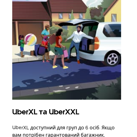
UberXL та UberXXL
Гр
UberXL доступний для груп до 6 осіб. Якщо
Коли
вам потрібен гарантований багажник,
своє