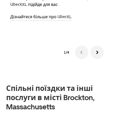
UberXXL підійде для вас.
влас
Дізнайтеся більше про UberXL
Дізн
1/4
Спільні поїздки та інші
послуги в місті Brockton,
Massachusetts