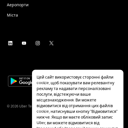
Аеропорти
Міста
Цей сайт використовує сторонні файли
cookie, щоб показувати вам релевантну
рекламу та надавати персоналізовані
послуги, відстежуючи ваше
місцезнаходження. Ви можете
відмовитися від отримання цих файлів
©
2026
Uber Technologies Inc.
cookie, натиснувши кнопку "Відмовитися"
нижче. Якщо ви маєте обліковий запис
Uber, ви можете відмовитися від