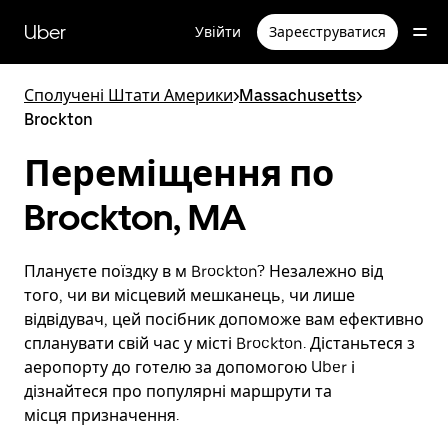
Перейти
до
Uber
Увійти
Зареєструватися
основного
вмісту
Сполучені Штати Америки
>
Massachusetts
>
Brockton
Переміщення по
Brockton, MA
Плануєте поїздку в м Brockton? Незалежно від
того, чи ви місцевий мешканець, чи лише
відвідувач, цей посібник допоможе вам ефективно
спланувати свій час у місті Brockton. Дістаньтеся з
аеропорту до готелю за допомогою Uber і
дізнайтеся про популярні маршрути та
місця призначення.