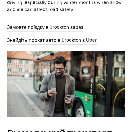
driving, especially during winter months when snow
and ice can affect road safety.
Замовте поїздку в Brockton зараз
Знайдіть прокат авто в Brockton з Uber