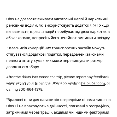
Uber не дозволяє вживати алкогольні напої й наркотичні
речовини водіям, які використовують додаток Uber. Якщо
ви вважаєте, що ваш водій перебуває під дією наркотиків
або алкоголю, попросіть його негайно припинити поїздку.
З власників комерційних транспортних засобів можуть
стягуватися додаткові податки, передбачені законами
певного штату, сума яких може перевищувати розмір
дорожнього збору.
After the driver has ended the trip, please report any feedback
when rating your trip in the Uber app, visiting
help.uber.com
, or
calling 800-664-1378.
*Зразкові ціни для пасажирів є середніми цінами лише на
UberX і не враховують відмінності, пов’язані з географією,
затримками через трафік, акціями чи іншими факторами.