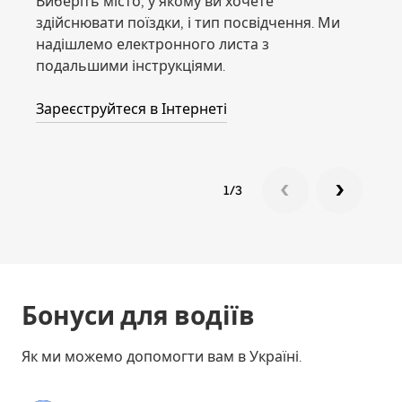
Виберіть місто, у якому ви хочете
Біль
здійснювати поїздки, і тип посвідчення. Ми
парт
надішлемо електронного листа з
для 
подальшими інструкціями.
Дніп
Зареєструйтеся в Інтернеті
Вим
1/3
Бонуси для водіїв
Як ми можемо допомогти вам в Україні.