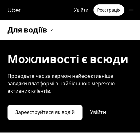
Перейти
до
Uber
Увійти
Реєстрація
основного
вмісту
Для водіїв
Можливості є всюди
Проводьте час за кермом найефективніше
завдяки платформі з найбільшою мережею
активних клієнтів.
Зареєструйтеся як водій
Увійти