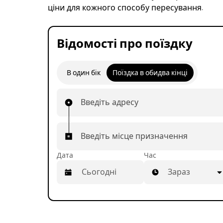
ціни для кожного способу пересування.
Відомості про поїздку
В один бік
Поїздка в обидва кінці
Введіть адресу
Введіть місце призначення
Дата
Час
Зараз
Натисніть
клавішу
зі