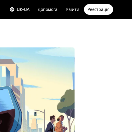
UK-UA
Допомога
Увійти
Реєстрація