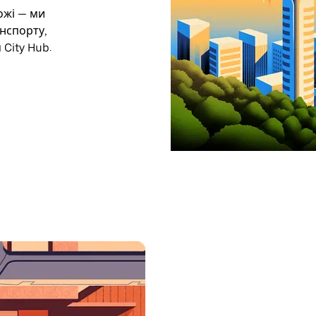
ожі — ми
нспорту,
 City Hub.