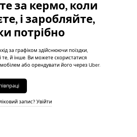
те за кермо, коли
те, і заробляйте,
ки потрібно
хід за графіком здійснюючи поїздки,
і те, й інше. Ви можете скористатися
мобілем або орендувати його через Uber.
півпраці
ліковий запис? Увійти