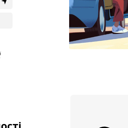
ї
ості