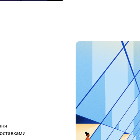
ння
доставками