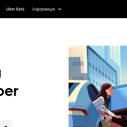
Uber Eats
Інформація
и
ber