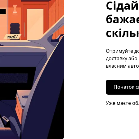
Сідай
бажає
скіль
Отримуйте до
доставку або 
власним авто
Початок с
Уже маєте об