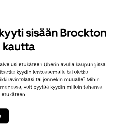
kyyti sisään Brockton
 kautta
palvelusi etukäteen Uberin avulla kaupungissa
itsetko kyydin lentoasemalle tai oletko
kiravintolaasi tai jonnekin muualle? Mihin
 menossa, voit pyytää kyydin milloin tahansa
 etukäteen.
i