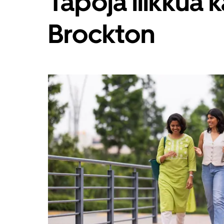
Tapoja liikkua
painikkeella.
Brockton