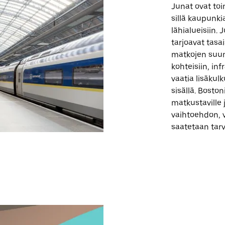
Junat ovat toi
sillä kaupunki
lähialueisiin. 
tarjoavat tasa
matkojen suunn
kohteisiin, in
vaatia lisäkul
sisällä. Bosto
matkustaville 
vaihtoehdon, v
saatetaan tarv