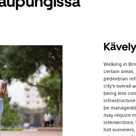
 kaupungissa
Kävel
Walking in Bro
certain areas,
pedestrian inf
city’s overall
being less co
infrastructur
be manageable 
may require mo
intersections.
hot summers, 