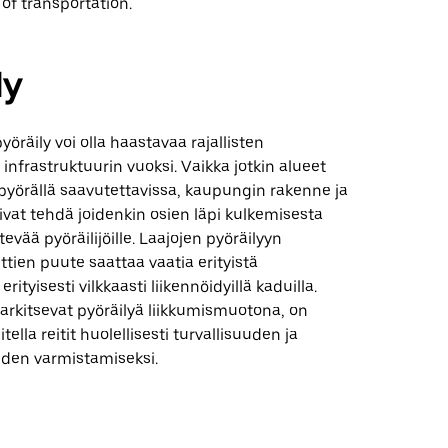
of transportation.
ly
yöräily voi olla haastavaa rajallisten
 infrastruktuurin vuoksi. Vaikka jotkin alueet
 pyörällä saavutettavissa, kaupungin rakenne ja
voivat tehdä joidenkin osien läpi kulkemisesta
ää pyöräilijöille. Laajojen pyöräilyyn
ittien puute saattaa vaatia erityistä
erityisesti vilkkaasti liikennöidyillä kaduilla.
harkitsevat pyöräilyä liikkumismuotona, on
ella reitit huolellisesti turvallisuuden ja
den varmistamiseksi.