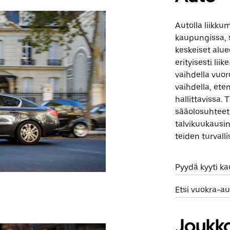
Autolla liikku
kaupungissa, s
keskeiset alue
erityisesti lii
vaihdella vuo
vaihdella, ete
hallittavissa. 
sääolosuhteet 
talvikuukausina
teiden turvalli
Pyydä kyyti k
Etsi vuokra-au
Joukko