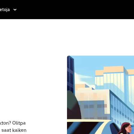
etoja
ton? Olitpa
a saat kaiken