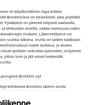
minen on käytännöllinen tapa kulkea
illä Brocktonissa on tieverkosto, joka yhdistää
et. Pysäköinti on yleensä helposti saatavilla,
ke- ja keskustan alueilla, vaikka saatavuus voikin
rokaudenajan mukaan. Liikennetilanne voi
nkin ruuhka-aikoina, mutta on kaiken kaikkiaan
Tieinfrastruktuuri tukee autoilua, ja alueen
voivat ajoittain vaikuttaa ajamiseen, erityisesti
, jolloin lumi ja jää voivat heikentää
suutta.
aupungissa Brockton nyt
toja kohteessa Brockton Uberin avulla
liikenne