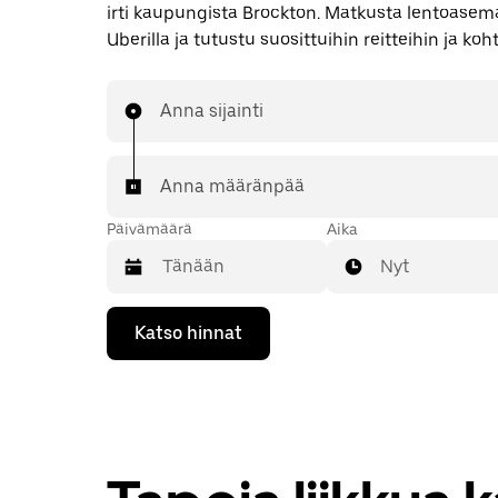
irti kaupungista Brockton. Matkusta lentoasemal
Uberilla ja tutustu suosittuihin reitteihin ja koht
Anna sijainti
Anna määränpää
Päivämäärä
Aika
Nyt
Valitse
Katso hinnat
päivämäärä
kalenterissa
alaspäin
osoittavalla
nuolinäppäimellä.
Sulje
kalenteri
Esc-