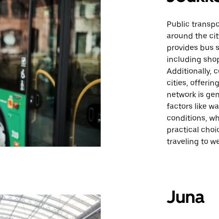
Public transp
around the cit
provides bus s
including shop
Additionally, 
cities, offerin
network is gen
factors like w
conditions, wh
practical choi
traveling to w
Juna