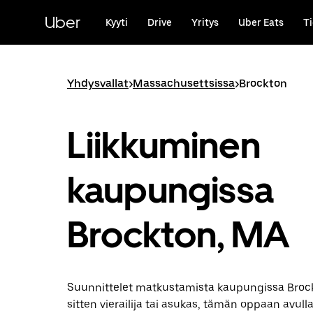
Ohita
ja
Uber
Kyyti
Drive
Yritys
Uber Eats
Ti
siirry
pääsisältöön
Yhdysvallat
>
Massachusettsissa
>
Brockton
Liikkuminen
kaupungissa
Brockton, MA
Suunnittelet matkustamista kaupungissa Brock
sitten vierailija tai asukas, tämän oppaan avull