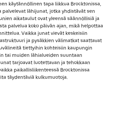
nen käytännöllinen tapa liikkua Brocktonissa,
a palvelevat lähijunat, jotka yhdistävät sen
Junien aikataulut ovat yleensä säännöllisiä ja
ista palvelua koko päivän ajan, mikä helpottaa
ittelua. Vaikka junat vievät keskeisiin
frastruktuuri ja pysäkkien välimatkat saattavat
kuvälineitä tiettyihin kohteisiin kaupungin
nin tai muiden lähialueiden suuntaan
junat tarjoavat luotettavan ja tehokkaan
aikka paikallisliikenteessä Brocktonissa
ita täydentäviä kulkumuotoja.