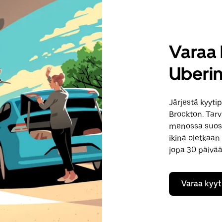
Varaa 
Uberin
Järjestä kyyti
Brockton. Tarv
menossa suosik
ikinä oletkaan
jopa 30 päivää
Varaa kyyt