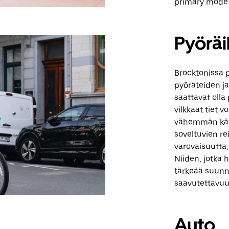
primary mode 
Pyöräi
Brocktonissa p
pyöräteiden ja
saattavat olla
vilkkaat tiet 
vähemmän kätev
soveltuvien re
varovaisuutta, 
Niiden, jotka 
tärkeää suunnit
saavutettavuu
Auto