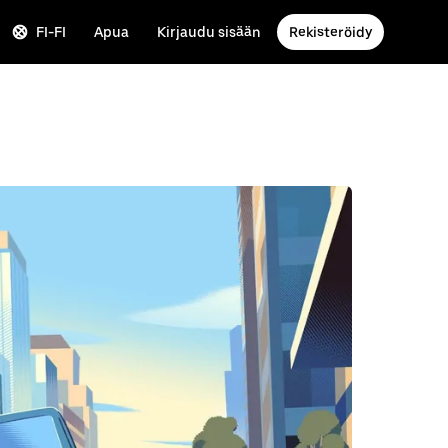
FI-FI
Apua
Kirjaudu sisään
Rekisteröidy