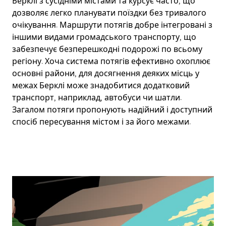
Берклі з сусідніми містами та курсує часто, що
дозволяє легко планувати поїздки без тривалого
очікування. Маршрути потягів добре інтегровані з
іншими видами громадського транспорту, що
забезпечує безперешкодні подорожі по всьому
регіону. Хоча система потягів ефективно охоплює
основні райони, для досягнення деяких місць у
межах Берклі може знадобитися додатковий
транспорт, наприклад, автобуси чи шатли.
Загалом потяги пропонують надійний і доступний
спосіб пересування містом і за його межами.