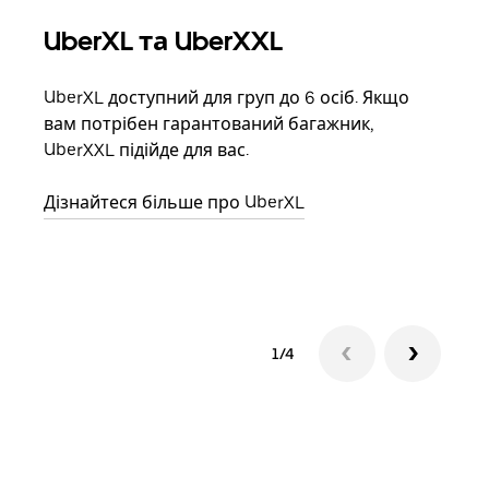
UberXL та UberXXL
Гр
UberXL доступний для груп до 6 осіб. Якщо
Коли
вам потрібен гарантований багажник,
своє
UberXXL підійде для вас.
влас
Дізнайтеся більше про UberXL
Дізн
1/4