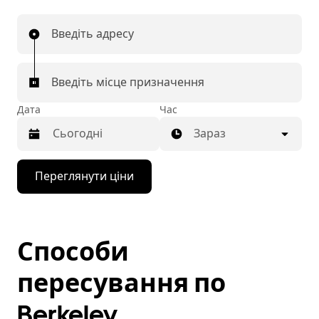
Введіть адресу
Введіть місце призначення
Дата
Час
Зараз
Натисніть
Переглянути ціни
клавішу
зі
стрілкою
вниз,
щоб
Способи
відкрити
календар
і
пересування по
вибрати
дату.
Berkeley
Щоб