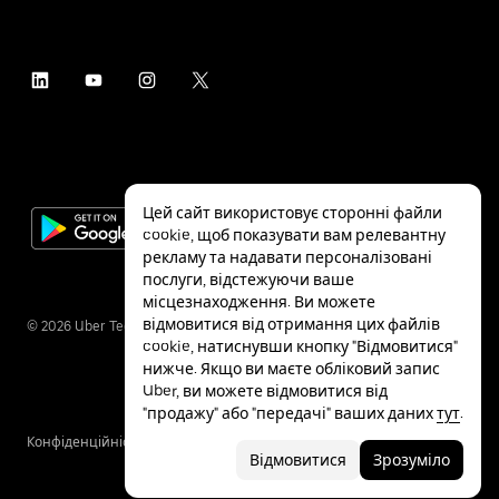
Цей сайт використовує сторонні файли
cookie, щоб показувати вам релевантну
рекламу та надавати персоналізовані
послуги, відстежуючи ваше
місцезнаходження. Ви можете
відмовитися від отримання цих файлів
©
2026
Uber Technologies Inc.
cookie, натиснувши кнопку "Відмовитися"
нижче. Якщо ви маєте обліковий запис
Uber, ви можете відмовитися від
"продажу" або "передачі" ваших даних
тут
.
Конфіденційність
Спеціальні можливості
Умови
Відмовитися
Зрозуміло