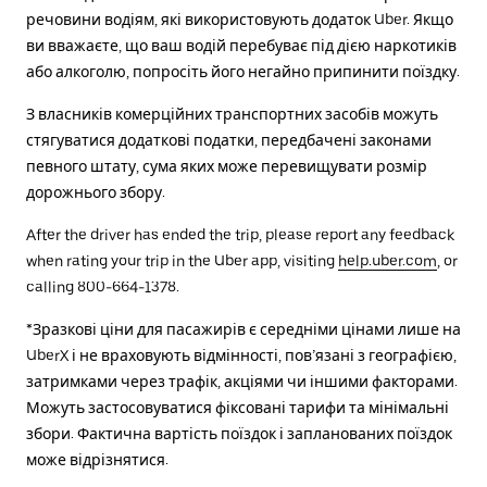
речовини водіям, які використовують додаток Uber. Якщо
ви вважаєте, що ваш водій перебуває під дією наркотиків
або алкоголю, попросіть його негайно припинити поїздку.
З власників комерційних транспортних засобів можуть
стягуватися додаткові податки, передбачені законами
певного штату, сума яких може перевищувати розмір
дорожнього збору.
After the driver has ended the trip, please report any feedback
when rating your trip in the Uber app, visiting
help.uber.com
, or
calling 800-664-1378.
*Зразкові ціни для пасажирів є середніми цінами лише на
UberX і не враховують відмінності, пов’язані з географією,
затримками через трафік, акціями чи іншими факторами.
Можуть застосовуватися фіксовані тарифи та мінімальні
збори. Фактична вартість поїздок і запланованих поїздок
може відрізнятися.