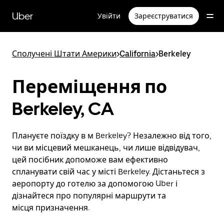
Перейти
до
Uber
Увійти
Зареєструватися
основного
вмісту
Сполучені Штати Америки
>
California
>
Berkeley
Переміщення по
Berkeley, CA
Плануєте поїздку в м Berkeley? Незалежно від того,
чи ви місцевий мешканець, чи лише відвідувач,
цей посібник допоможе вам ефективно
спланувати свій час у місті Berkeley. Дістаньтеся з
аеропорту до готелю за допомогою Uber і
дізнайтеся про популярні маршрути та
місця призначення.