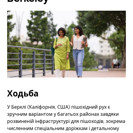
закрити
календар,
натисніть
клавішу
ESC.
Ходьба
У Берклі (Каліфорнія, США) пішохідний рух є
зручним варіантом у багатьох районах завдяки
розвиненій інфраструктурі для пішоходів, зокрема
численним спеціальним доріжкам і детальному