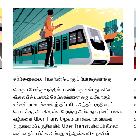
சந்தேஷ்காலி-I நகரின் பொதுப் போக்குவரத்து
ச
பொதுப் போக்குவரத்தில் பயணிப்பது என்பது மலிவு
U
விலையில் பயணம் செய்வதற்கான ஒரு வழியாகும்.
எ
உங்கள் பயணங்களைத் திட்டமிட, அந்தப் பகுதியைப்
உ
பொறுத்து, அருகிலுள்ள பேருந்து அல்லது சுரங்கப்பாதை
ப
வழிகளை Uber Transit மூலம் பார்க்கலாம். உங்கள்
உ
ு
அருகாமைப் பகுதிகளில் Uber Transit கிடைக்கிறதா
அ
என்பதைப் பார்க்க அல்லது சந்தேஷ்காலி-I நகரின்