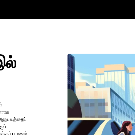
இல்
்
ாளராக
த அனுபவத்தைப்
ஐப்
ுக்குப் பயணம்