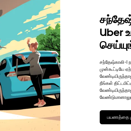
சந்தே
Uber உ
செய்யு
சந்தேஷ்காலி-I 
முன்கூட்டியே ஏ
வேண்டியிருந்தால
நீங்கள் திட்டமி
வேண்டியிருந்தா
வேண்டுமானாலு
பயணத்தை மு