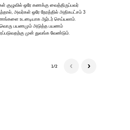
கள் குழுவில் ஒரே கணக்கு வைத்திருப்பவர்
எங்கள் ஷட்டில்
ந்தால், அவர்கள் ஒரே நேரத்தில் அதிகபட்சம் 3
நிலைய வழிகள் ம
ங்களை உடனடியாக ஆர்டர் செய்யலாம்.
இடங்களுக்கு 
்வொரு பயணமும் அடுத்த பயணம்
ப்படுவதற்கு முன் துவங்க வேண்டும்.
ஷட்டில் கிடைப்
1/2