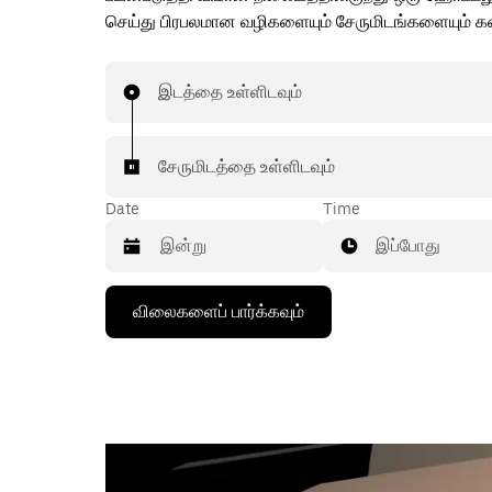
செய்து பிரபலமான வழிகளையும் சேருமிடங்களையும் கண
இடத்தை உள்ளிடவும்
சேருமிடத்தை உள்ளிடவும்
Date
Time
இப்போது
கீழ்நோக்கிய
விலைகளைப் பார்க்கவும்
அம்புக்குறியை
அழுத்தி
நாட்காட்டியைத்
தொடர்புகொள்ளவும்,
தேதியைத்
தேர்ந்தெடுக்கவும்.
நாட்காட்டியை
மூட
எஸ்கேப்