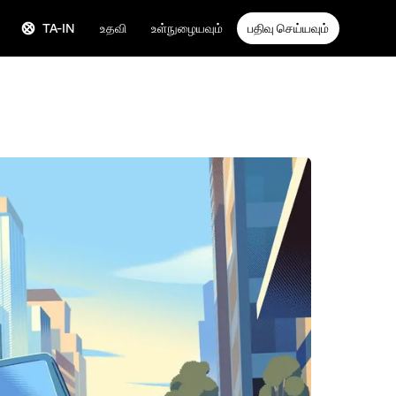
TA-IN
உதவி
உள்நுழையவும்
பதிவு செய்யவும்