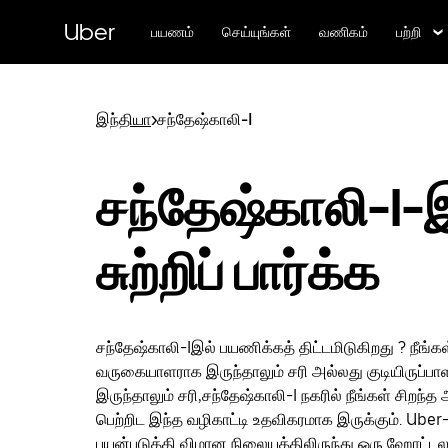
முதன்மைப்
பக்கத்திற்குச்
Uber
பயணம்
செய்யுங்கள்
வணிகம்
பற்றி
செல்லவும்
இந்தியா
>
சந்தேஷ்காலி-I
சந்தேஷ்காலி-I-
சுற்றிப் பார்க்க
சந்தேஷ்காலி-Iஇல் பயணிக்கத் திட்டமிடுகிறது ? நீங்கள
வருகையாளராக இருந்தாலும் சரி அல்லது குடியிருப்ப
இருந்தாலும் சரி,சந்தேஷ்காலி-I நகரில் நீங்கள் சிறந்
பெற்றிட இந்த வழிகாட்டி உதவிகரமாக இருக்கும். Uber-
பயன்படுத்தி விமான நிலையத்திலிருந்து ஒரு ஹோட்டல