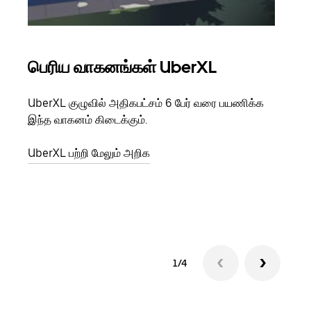
பெரிய வாகனங்கள் UberXL
கு
UberXL குழுவில் அதிகபட்சம் 6 பேர் வரை பயணிக்க
நீங்க
இந்த வாகனம் கிடைக்கும்.
உங்க
ஒவ்வ
UberXL பற்றி மேலும் அறிக
இறக்
குழு
1/4