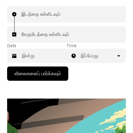
இடத்தை உள்ளிடவும்
சேருமிடத்தை உள்ளிடவும்
Date
Time
இப்போது
கீழ்நோக்கிய
விலைகளைப் பார்க்கவும்
அம்புக்குறியை
அழுத்தி
நாட்காட்டியைத்
தொடர்புகொள்ளவும்,
தேதியைத்
தேர்ந்தெடுக்கவும்.
நாட்காட்டியை
மூட
எஸ்கேப்
பொத்தான்
அழுத்தவும்.