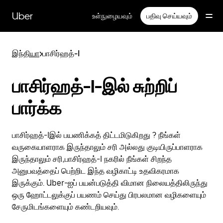
முதன்மைப்
பக்கத்திற்குச்
Uber
உள்நுழையவும்
பதிவு செய்யவும்
செல்லவும்
இந்தியா
>
பாசிர்ஹத்-I
பாசிர்ஹத்-I-இல் சுற்றிப்
பார்க்க
பாசிர்ஹத்-Iஇல் பயணிக்கத் திட்டமிடுகிறது ? நீங்கள்
வருகையாளராக இருந்தாலும் சரி அல்லது குடியிருப்பாளராக
இருந்தாலும் சரி,பாசிர்ஹத்-I நகரில் நீங்கள் சிறந்த
அனுபவத்தைப் பெற்றிட இந்த வழிகாட்டி உதவிகரமாக
இருக்கும். Uber-ஐப் பயன்படுத்தி விமான நிலையத்திலிருந்து
ஒரு ஹோட்டலுக்குப் பயணம் செய்து பிரபலமான வழிகளையும்
சேருமிடங்களையும் கண்டறியவும்.