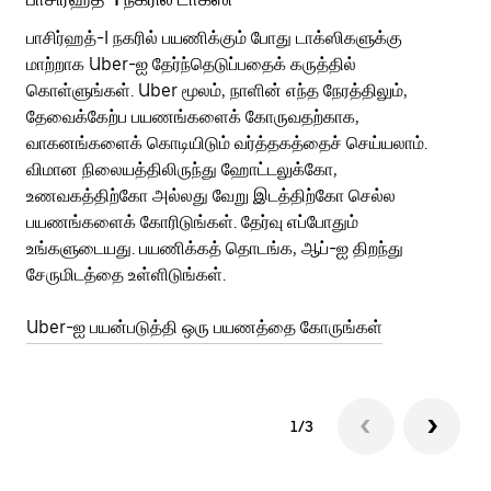
பாசிர்ஹத்-I நகரில் பயணிக்கும் போது டாக்ஸிகளுக்கு
பொ
மாற்றாக Uber-ஐ தேர்ந்தெடுப்பதைக் கருத்தில்
வி
கொள்ளுங்கள். Uber மூலம், நாளின் எந்த நேரத்திலும்,
பய
தேவைக்கேற்ப பயணங்களைக் கோருவதற்காக,
அர
வாகனங்களைக் கொடியிடும் வர்த்தகத்தைச் செய்யலாம்.
Ub
விமான நிலையத்திலிருந்து ஹோட்டலுக்கோ,
பக
உணவகத்திற்கோ அல்லது வேறு இடத்திற்கோ செல்ல
அல
பயணங்களைக் கோரிடுங்கள். தேர்வு எப்போதும்
Ub
உங்களுடையது. பயணிக்கத் தொடங்க, ஆப்-ஐ திறந்து
ஐப
சேருமிடத்தை உள்ளிடுங்கள்.
Ub
Uber-ஐ பயன்படுத்தி ஒரு பயணத்தை கோருங்கள்
1/3