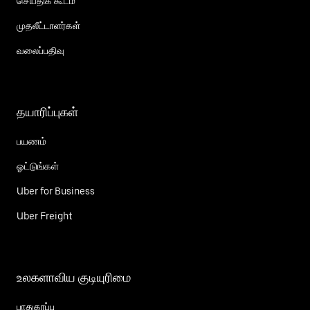
செய்திக் கூடம்
முதலீட்டாளர்கள்
வலைப்பதிவு
தயாரிப்புகள்
பயணம்
ஓட்டுங்கள்
Uber for Business
Uber Freight
உலகளாவிய குடியுரிமை
பாதுகாப்பு