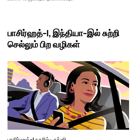
பாசிர்ஹத்-I, இந்தியா-இல் சுற்றி
செல்லும் பிற வழிகள்
பாசிர்ஹத்-I நகரில் டாக்ஸி
பா