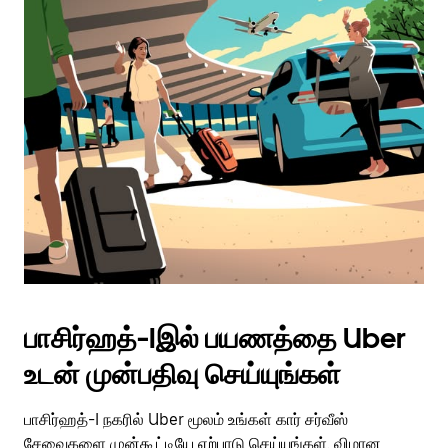
பாசிர்ஹத்-Iஇல் பயணத்தை Uber
உடன் முன்பதிவு செய்யுங்கள்
பாசிர்ஹத்-I நகரில் Uber மூலம் உங்கள் கார் சர்வீஸ்
சேவைகளை முன்கூட்டியே ஏற்பாடு செய்யுங்கள். விமான