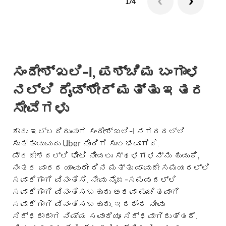
1/4
ಸಂದೇಶ್‌ಖಲಿ-I, ಪಶ್ಚಿಮ ಬಂಗಾಳ
ನಲ್ಲಿ ರೈಡ್‌ಶೇರ್ ಮತ್ತು ಇತರ
ಸೇವೆಗಳು
ಕಾರು ಇಲ್ಲದಿರುವಾಗ ಸಂದೇಶ್‌ಖಲಿ-I ನಗರದಲ್ಲಿ
ಸುತ್ತಾಡುವುದು Uber ನೊಂದಿಗೆ ಸುಲಭವಾಗಿದೆ.
ಪ್ರದೇಶದಲ್ಲಿ ಭೇಟಿ ನೀಡಲು ಸ್ಥಳಗಳನ್ನು ಹುಡುಕಿ,
ನಂತರ ವಾರದ ಯಾವುದೇ ದಿನ ಮತ್ತು ಯಾವುದೇ ಸಮಯದಲ್ಲಿ
ಸವಾರಿಗಾಗಿ ವಿನಂತಿಸಿ. ನೀವು ನೈಜ-ಸಮಯದಲ್ಲಿ
ಸವಾರಿಗಾಗಿ ವಿನಂತಿಸಬಹುದು ಅಥವಾ ಮುಂಚಿತವಾಗಿ
ಸವಾರಿಗಾಗಿ ವಿನಂತಿಸಬಹುದು. ಇದರಿಂದ ನೀವು
ಸಿದ್ಧರಾದಾಗ ನಿಮ್ಮ ಸವಾರಿಯೂ ಸಿದ್ಧವಾಗಿರುತ್ತದೆ.