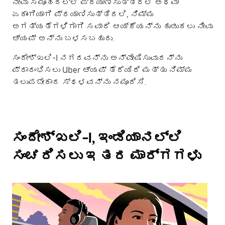
ನೀವು ಸಮೂಹದಲ್ಲಿ ಪ್ರಯಾಣಿಸುತ್ತಿರಲಿ ಅಥವಾ
ಏಕಾಂಗಿಯಾಗಿ ಪ್ರಯಾಣಿಸುತ್ತಿರಲಿ, ನಿಮ್ಮ
ಅಗತ್ಯತೆಗಳಿಗಾಗಿ ಸವಾರಿ ಆಯ್ಕೆಯನ್ನು ಹುಡುಕಲು ನೀವು
ಆ್ಯಪ್ ಅನ್ನು ಬಳಸಬಹುದು.
ಸಂದೇಶ್‌ಖಲಿ-I ನಗರವನ್ನು ಅನ್ವೇಷಿಸುವುದನ್ನು
ಪ್ರಾರಂಭಿಸಲು Uber ಆ್ಯಪ್ ತೆರೆಯಿರಿ ಮತ್ತು ನಿಮ್ಮ
ತಲುಪಬೇಕಾದ ಸ್ಥಳವನ್ನು ನಮೂದಿಸಿ.
ಸಂದೇಶ್‌ಖಲಿ-I, ಇಂಡಿಯಾನಲ್ಲಿ
ಸಂಚರಿಸಲು ಇತರ ಮಾರ್ಗಗಳು