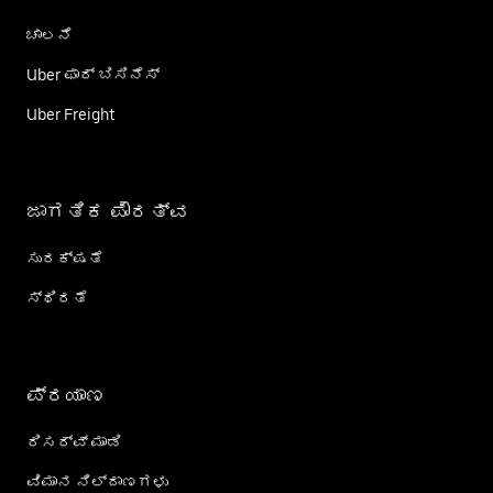
ಚಾಲನೆ
Uber ಫಾರ್ ಬಿಸಿನೆಸ್
Uber Freight
ಜಾಗತಿಕ ಪೌರತ್ವ
ಸುರಕ್ಷತೆ
ಸ್ಥಿರತೆ
ಪ್ರಯಾಣ
ರಿಸರ್ವ್ ಮಾಡಿ
ವಿಮಾನ ನಿಲ್ದಾಣಗಳು