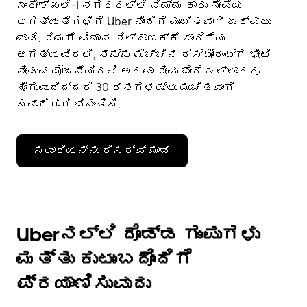
ಸಂದೇಶ್‌ಖಲಿ-I ನಗರದಲ್ಲಿ ನಿಮ್ಮ ಕಾರು ಸೇವೆಯ
ಅಗತ್ಯತೆಗಳಿಗೆ Uber ನೊಂದಿಗೆ ಮುಂಚಿತವಾಗಿ ಏರ್ಪಾಟು
ಮಾಡಿ. ನಿಮಗೆ ವಿಮಾನ ನಿಲ್ದಾಣಕ್ಕೆ ಸಾರಿಗೆಯ
ಅಗತ್ಯವಿರಲಿ, ನಿಮ್ಮ ಮೆಚ್ಚಿನ ರೆಸ್ಟೋರೆಂಟ್‌ಗೆ ಭೇಟಿ
ನೀಡುವ ಯೋಜನೆಯಿರಲಿ ಅಥವಾ ನೀವು ಬೇರೆ ಎಲ್ಲಾದರೂ
ಹೋಗುವುದಿದ್ದರೆ 30 ದಿನಗಳಷ್ಟು ಮುಂಚಿತವಾಗಿ
ಸವಾರಿಗಾಗಿ ವಿನಂತಿಸಿ.
ಸವಾರಿಯನ್ನು ರಿಸರ್ವ್ ಮಾಡಿ
Uberನಲ್ಲಿ ದೊಡ್ಡ ಗುಂಪುಗಳು
ಮತ್ತು ಕುಟುಂಬದೊಂದಿಗೆ
ಪ್ರಯಾಣಿಸುವುದು