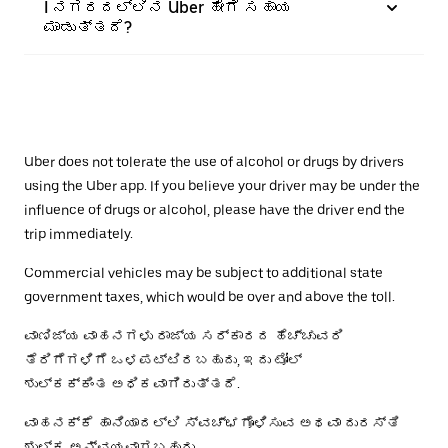
I ನಗರದಲ್ಲಿನ Uber ಹೇಗೆ ಸಹಾಯ
ಮಾಡುತ್ತದೆ?
Uber does not tolerate the use of alcohol or drugs by drivers
using the Uber app. If you believe your driver may be under the
influence of drugs or alcohol, please have the driver end the
trip immediately.
Commercial vehicles may be subject to additional state
government taxes, which would be over and above the toll.
ವಾಣಿಜ್ಯ ವಾಹನಗಳು ರಾಜ್ಯ ಸರ್ಕಾರದ ಹೆಚ್ಚುವರಿ
ತೆರಿಗೆಗಳಿಗೆ ಒಳಪಟ್ಟಿರಬಹುದು, ಇದು ಟೋಲ್
ಶುಲ್ಕಕ್ಕಿಂತ ಅಧಿಕವಾಗಿರುತ್ತದೆ.
ವಾಹನಕ್ಕೆ ಹಾನಿಯಾದಲ್ಲಿ ಸ್ವಚ್ಛಗೊಳಿಸುವ ಅಥವಾ ದುರಸ್ತಿ
ಶುಲ್ಕ ಅನ್ವಯವಾಗಬಹುದು.