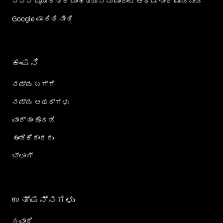
ನನ್ನ ವೈಯಕ್ತಿಕ ಮಾಹಿತಿಯನ್ನು ಮಾರಾಟ ಅಥವಾ ಶೇರ್‌ ಮಾಡಬೇಡಿ
Google ಮಾಹಿತಿ ನೀತಿ
ಕಂಪನಿ
ನಮ್ಮ ಬಗ್ಗೆ
ನಮ್ಮ ಆಫರ್‌ಗಳು
ವಾರ್ತಾ ಕೊಠಡಿ
ಹೂಡಿಕೆದಾರರು
ಬ್ಲಾಗ್
ಉತ್ಪನ್ನಗಳು
ಸವಾರಿ