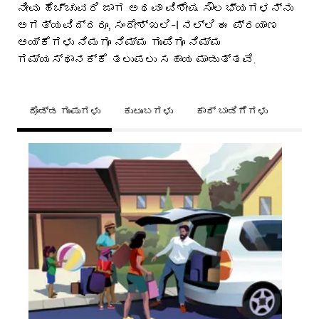
ನೀವು ಹೆಚ್ಚುವರಿ ಜಾಗ ಅಥವಾ ವಿಶೇಷ ಸೌಲಭ್ಯಗಳನ್ನು
ಅಗತ್ಯವಿದ್ದರೂ, ಸಂದೇಶ್‌ಖಲಿ-I ನಲ್ಲಿ ಈ ಪ್ರಯಾಣ
ಆಯ್ಕೆಗಳು ನಿಮಗೂ ನಿಮ್ಮ ಗುಂಪಿಗೂ ನಿಮ್ಮ
ಗಮ್ಯಸ್ಥಾನಕ್ಕೆ ತಲುಪಲು ಸಹಾಯ ಮಾಡುತ್ತವೆ.
ದೊಡ್ಡ ಗುಂಪುಗಳು
ಕುಟುಂಬಗಳು
ಕಾರ್ ಬಾಡಿಗೆಗಳು