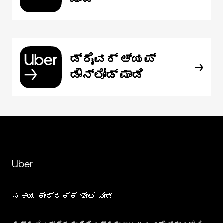
ಡ್ರೈವರ್ ಆ್ಯಪ್
ಡೌನ್‌ಲೋಡ್ ಮಾಡಿ
Uber
ಸಹಾಯ ಕೇಂದ್ರಕ್ಕೆ ಭೇಟಿ ನೀಡಿ