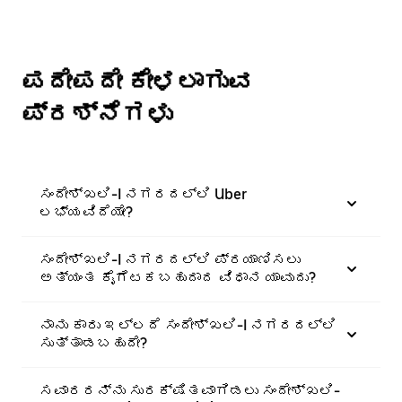
ಪದೇಪದೇ ಕೇಳಲಾಗುವ
ಪ್ರಶ್ನೆಗಳು
ಸಂದೇಶ್‌ಖಲಿ-I ನಗರದಲ್ಲಿ Uber
ಲಭ್ಯವಿದೆಯೇ?
ಸಂದೇಶ್‌ಖಲಿ-I ನಗರದಲ್ಲಿ ಪ್ರಯಾಣಿಸಲು
ಅತ್ಯಂತ ಕೈಗೆಟಕಬಹುದಾದ ವಿಧಾನ ಯಾವುದು?
ನಾನು ಕಾರು ಇಲ್ಲದೆ ಸಂದೇಶ್‌ಖಲಿ-I ನಗರದಲ್ಲಿ
ಸುತ್ತಾಡಬಹುದೇ?
ಸವಾರರನ್ನು ಸುರಕ್ಷಿತವಾಗಿಡಲು ಸಂದೇಶ್‌ಖಲಿ-