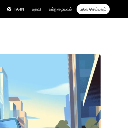
TA-IN
உதவி
உள்நுழையவும்
பதிவு செய்யவும்