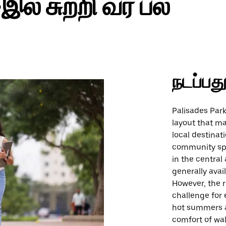
இல் சுற்றி வர பல
நடப்பத
Palisades Par
layout that ma
local destinat
community spac
in the central
generally avai
However, the r
challenge for
hot summers a
comfort of wal