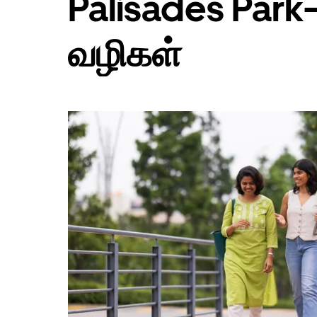
Palisades Park-
எஸ்கேப்
பொத்தான்
அழுத்தவும்.
வழிகள்