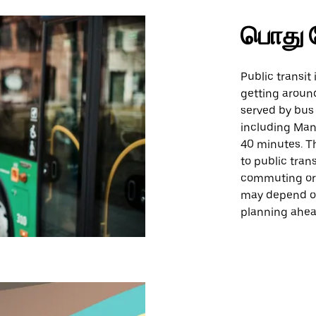
பொது 
Public transit 
getting aroun
served by bus 
including Manh
40 minutes. T
to public tran
commuting or e
may depend on
planning ahe