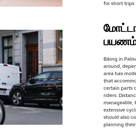
for short trips
மோட்டா
பயணம
Biking in Pali
around, depen
area has mode
that accommoda
certain parts 
riders. Distan
manageable, bu
extensive cycl
should also co
planning their