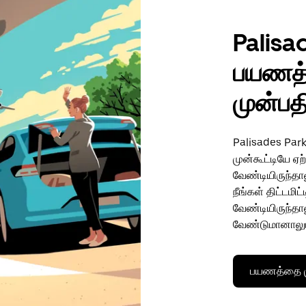
Palisa
பயணத்
முன்பத
Palisades Park
முன்கூட்டியே ஏ
வேண்டியிருந்தால
நீங்கள் திட்டமி
வேண்டியிருந்தா
வேண்டுமானாலு
பயணத்தை மு