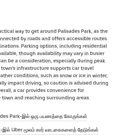
ractical way to get around Palisades Park, as the
onnected by roads and offers accessible routes
inations. Parking options, including residential
vailable, though availability may vary in busier
 can be a consideration, especially during peak
 town’s infrastructure supports car travel
eather conditions, such as snow or ice in winter,
ly impact driving, so caution is advised during
erall, a car provides convenience for
e town and reaching surrounding areas.
ades Park-இல் ஒரு பயணத்தை கோருங்கள்
k-இல் Uber மூலம் கார் வாடகைகளைத் தேடுங்கள்