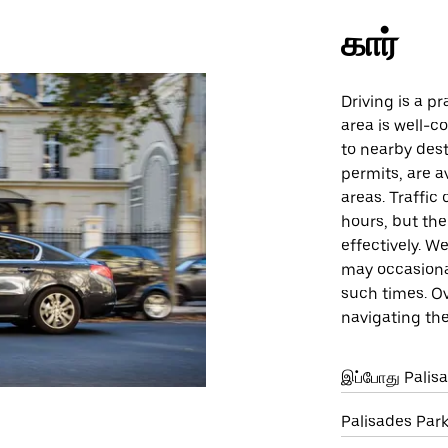
கார்
Driving is a p
area is well-c
to nearby dest
permits, are a
areas. Traffic
hours, but the
effectively. W
may occasional
such times. Ov
navigating th
இப்போது Palis
Palisades Par