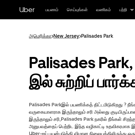
முதன்மைப்
பக்கத்திற்குச்
Uber
பயணம்
செய்யுங்கள்
வணிகம்
பற்றி
செல்லவும்
அமெரிக்கா
>
New Jersey
>
Palisades Park
Palisades Park,
இல் சுற்றிப் பார்க
Palisades Parkஇல் பயணிக்கத் திட்டமிடுகிறது ? நீங்
வருகையாளராக இருந்தாலும் சரி அல்லது குடியிருப்ப
இருந்தாலும் சரி,Palisades Park நகரில் நீங்கள் சிறந்
அனுபவத்தைப் பெற்றிட இந்த வழிகாட்டி உதவிகரமாக இர
Uber-ஐப் பயன்படுத்தி விமான நிலையத்திலிருந்து ஒர