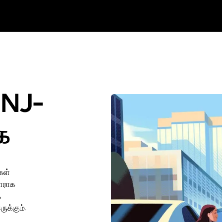
 NJ-
்க
கள்
ாளராக
த
ுக்கும்.
ு