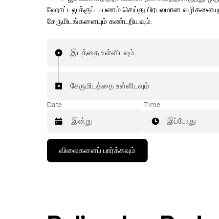
ஹோட்டலுக்குப் பயணம் செய்து பிரபலமான வழிகளையு
சேருமிடங்களையும் கண்டறியவும்.
இடத்தை உள்ளிடவும்
சேருமிடத்தை உள்ளிடவும்
Date
Time
இப்போது
கீழ்நோக்கிய
விலைகளைப் பார்க்கவும்
அம்புக்குறியை
அழுத்தி
நாட்காட்டியைத்
தொடர்புகொள்ளவும்,
தேதியைத்
தேர்ந்தெடுக்கவும்.
நாட்காட்டியை
மூட