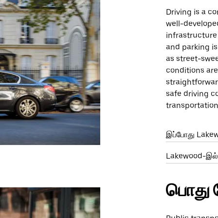
Driving is a c
well-developed
infrastructure
and parking is
as street-swee
conditions are
straightforwar
safe driving c
transportatio
இப்போது Lake
Lakewood-இல் 
பொது 