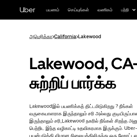
முதன்மைப்
பக்கத்திற்குச்
Uber
பயணம்
செய்யுங்கள்
வணிகம்
பற்றி
செல்லவும்
அமெரிக்கா
>
California
>
Lakewood
Lakewood, CA
சுற்றிப் பார்க்க
Lakewoodஇல் பயணிக்கத் திட்டமிடுகிறது ? நீங்கள்
வருகையாளராக இருந்தாலும் சரி அல்லது குடியிருப்ப
இருந்தாலும் சரி,Lakewood நகரில் நீங்கள் சிறந்த அ
பெற்றிட இந்த வழிகாட்டி உதவிகரமாக இருக்கும். Uber-
பயன்படுத்தி விமான நிலையத்திலிருந்து ஒரு ஹோட்டல