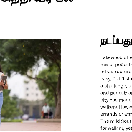
நடப்பத
Lakewood offe
mix of pedest
infrastructure.
easy, but dis
a challenge, 
and pedestria
city has made 
walkers. Howe
errands or att
The mild South
for walking ye