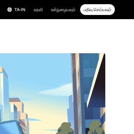
TA-IN
உதவி
உள்நுழையவும்
பதிவு செய்யவும்