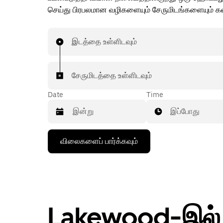
செய்து பிரபலமான வழிகளையும் சேருமிடங்களையும் கண
இடத்தை உள்ளிடவும்
சேருமிடத்தை உள்ளிடவும்
Date
Time
இப்போது
கீழ்நோக்கிய
விலைகளைப் பார்க்கவும்
அம்புக்குறியை
அழுத்தி
நாட்காட்டியைத்
தொடர்புகொள்ளவும்,
தேதியைத்
தேர்ந்தெடுக்கவும்.
நாட்காட்டியை
Lakewood-இல் ச
மூட
எஸ்கேப்