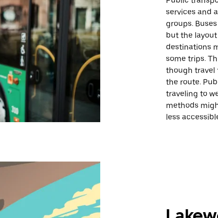
Public transpo
services and a
groups. Buses 
but the layou
destinations m
some trips. Th
though travel
the route. Pub
traveling to w
methods might
less accessibl
Lakew