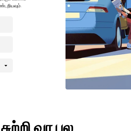
்டறியவும்.
ுற்றி வர பல