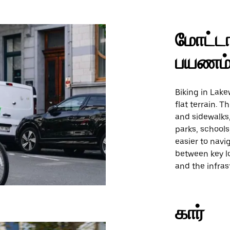
மோட்டா
பயணம
Biking in Lake
flat terrain. 
and sidewalks,
parks, school
easier to navi
between key l
and the infras
கார்