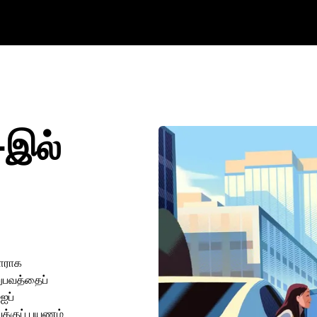
-இல்
ாளராக
னுபவத்தைப்
ஐப்
ுக்குப் பயணம்