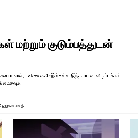
் மற்றும் குடும்பத்துடன்
 தேவையானால், Lakewood-இல் உள்ள இந்த பயண விருப்பங்கள்
்ல உதவும்.
அணுகல் வசதி