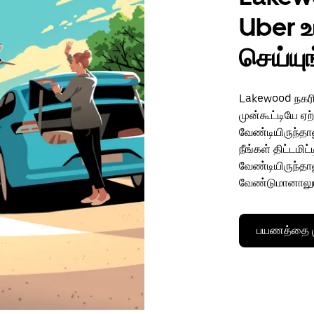
Uber உ
செய்யு
Lakewood நகரில
முன்கூட்டியே ஏ
வேண்டியிருந்தால
நீங்கள் திட்டமி
வேண்டியிருந்தா
வேண்டுமானாலு
பயணத்தை மு