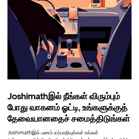
Joshimathஇல் நீங்கள் விரும்பும்
போது வாகனம் ஓட்டி, உங்களுக்குத்
தேவையானதைச் சமைத்திடுங்கள்
Joshimathஇல் பணம் சம்பாதியுங்கள் உங்கள்