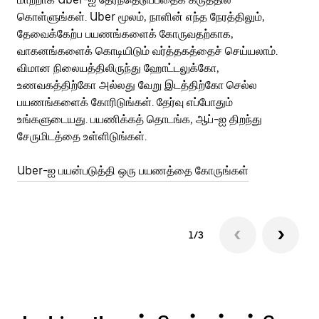
கொள்ளுங்கள். Uber மூலம், நாளின் எந்த நேரத்திலும்,
பய
தேவைக்கேற்ப பயணங்களைக் கோருவதற்காக,
அர
வாகனங்களைக் கொடியிடும் வர்த்தகத்தைச் செய்யலாம்.
Ub
விமான நிலையத்திலிருந்து ஹோட்டலுக்கோ,
பக
உணவகத்திற்கோ அல்லது வேறு இடத்திற்கோ செல்ல
அல
பயணங்களைக் கோரிடுங்கள். தேர்வு எப்போதும்
Ub
உங்களுடையது. பயணிக்கத் தொடங்க, ஆப்-ஐ திறந்து
ஐப
சேருமிடத்தை உள்ளிடுங்கள்.
Ub
Uber-ஐ பயன்படுத்தி ஒரு பயணத்தை கோருங்கள்
1/3