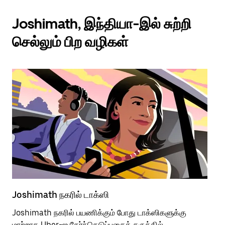
Joshimath, இந்தியா-இல் சுற்றி
செல்லும் பிற வழிகள்
Joshimath நகரில் டாக்ஸி
Jo
Joshimath நகரில் பயணிக்கும் போது டாக்ஸிகளுக்கு
பொ
மாற்றாக Uber-ஐ தேர்ந்தெடுப்பதைக் கருத்தில்
வி