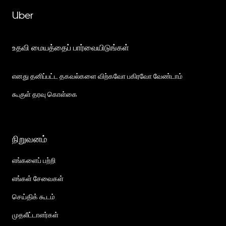
Uber
உதவி மையத்தைப் பார்வையிடுங்கள்
எனது தனிப்பட்ட தகவல்களை விற்கவோ பகிரவோ வேண்டாம்
கூகுள் தரவு கொள்கை
நிறுவனம்
எங்களைப் பற்றி
எங்கள் சேவைகள்
செய்திக் கூடம்
முதலீட்டாளர்கள்