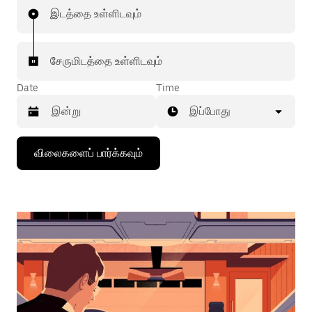
இடத்தை உள்ளிடவும்
சேருமிடத்தை உள்ளிடவும்
Date
Time
இப்போது
கீழ்நோக்கிய
விலைகளைப் பார்க்கவும்
அம்புக்குறியை
அழுத்தி
நாட்காட்டியைத்
தொடர்புகொள்ளவும்,
தேதியைத்
தேர்ந்தெடுக்கவும்.
நாட்காட்டியை
மூட
எஸ்கேப்
பொத்தான்
அழுத்தவும்.