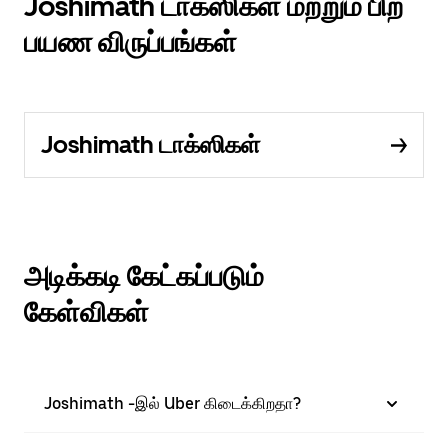
Joshimath டாக்ஸிகள் மற்றும் பிற
பயண விருப்பங்கள்
Joshimath டாக்ஸிகள்
அடிக்கடி கேட்கப்படும்
கேள்விகள்
Joshimath -இல் Uber கிடைக்கிறதா?