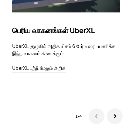
பெரிய வாகனங்கள் UberXL
கு
UberXL குழுவில் அதிகபட்சம் 6 பேர் வரை பயணிக்க
நீங்க
இந்த வாகனம் கிடைக்கும்.
உங்க
ஒவ்வ
UberXL பற்றி மேலும் அறிக
இறக்
குழு
1/4