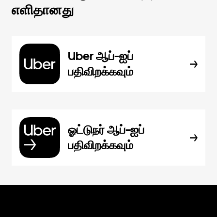
எளிதானது
Uber ஆப்-ஐப்
பதிவிறக்கவும்
ஓட்டுநர் ஆப்-ஐப்
பதிவிறக்கவும்