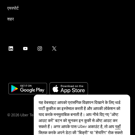
एयरपोर्ट
शहर
यह वेबसाइट आपको प्रासंगिक विज्ञापन दिखाने के लिए थर्ड
पार्टी कुकीज का इस्तेमाल करती है और आपकी लोकेशन को
याद करके मनमुताबिक बनाती है। आप नीचे दिए गए “ऑप्ट
©
2026
Uber Technologies Inc.
आउट करें” बटन को चुनकर इन कुकी से ऑप्ट आउट कर
सकते हैं। अगर आपके पास Uber अकाउंट है, तो आप
यहाँ
क्लिक करके अपने डेटा की “बिक्री” या “शेयरिंग” रोक सकते