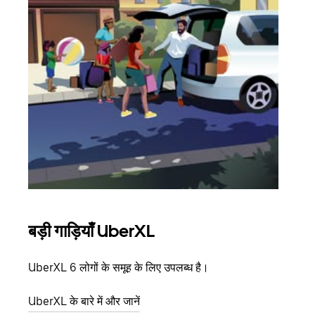
बड़ी गाड़ियाँ UberXL
समू
UberXL 6 लोगों के समूह के लिए उपलब्ध है।
जब आप
आमंत्
UberXL के बारे में और जानें
स्थान