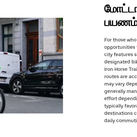
மோட்டா
பயணம
For those who 
opportunities 
city features 
designated bik
Iron Horse Tra
routes are acce
may vary depe
generally man
effort depend
typically favo
destinations co
daily commuti