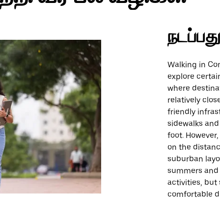
நடப்பத
Walking in Con
explore certai
where destinat
relatively clo
friendly infra
sidewalks and 
foot. However,
on the distan
suburban layo
summers and m
activities, b
comfortable d