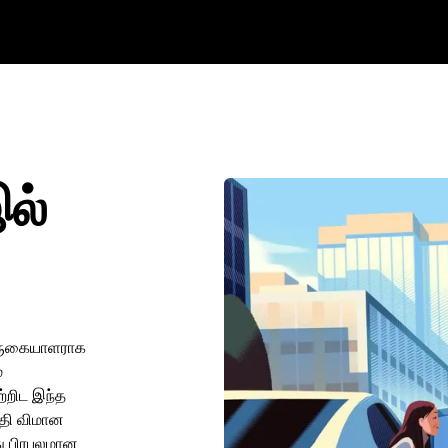
ல்
 வருகையாளராக
்
ற்றிட இந்த
்தி விமான
து பிரபலமான