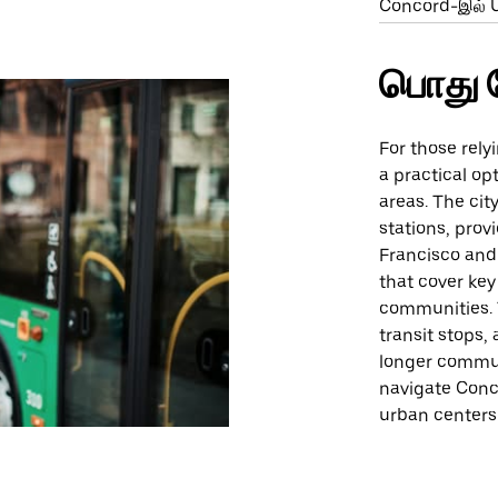
Concord-இல் U
பொது 
For those relyi
a practical op
areas. The cit
stations, prov
Francisco and
that cover ke
communities. 
transit stops,
longer commute
navigate Conco
urban centers 