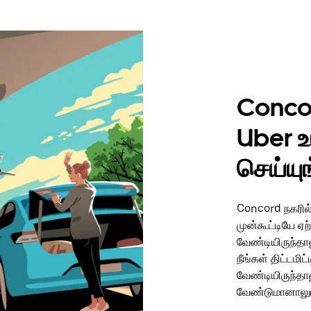
Conco
Uber உ
செய்யு
Concord நகரில்
முன்கூட்டியே ஏ
வேண்டியிருந்தால
நீங்கள் திட்டமி
வேண்டியிருந்தா
வேண்டுமானாலு