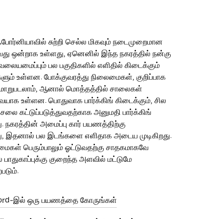
ிஃபோர்னியாவில் சுற்றி செல்ல மிகவும் நடைமுறைமான
வது ஒன்றாக உள்ளது, ஏனெனில் இந்த நகரத்தில் நன்கு
வலையமைப்பும் பல பகுதிகளில் எளிதில் கிடைக்கும்
ிகளும் உள்ளன. போக்குவரத்து நிலைமைகள், குறிப்பாக
், மாறுபடலாம், ஆனால் மொத்தத்தில் சாலைகள்
யாக உள்ளன. பொதுவாக பார்க்கிங் கிடைக்கும், சில
ிசலை கட்டுப்படுத்துவதற்காக அனுமதி பார்க்கிங்
ு. நகரத்தின் அமைப்பு கார் பயணத்திற்கு
ு, இதனால் பல இடங்களை எளிதாக அடைய முடிகிறது.
கள் பெரும்பாலும் ஓட்டுவதற்கு சாதகமாகவே
 பாதுகாப்புக்கு குறைந்த அளவில் மட்டுமே
படும்.
ord-இல் ஒரு பயணத்தை கோருங்கள்