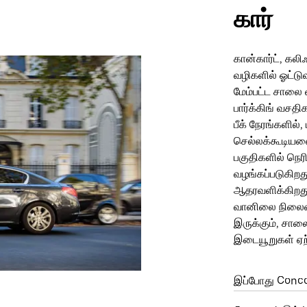
கார்
கான்கார்ட், கல
வழிகளில் ஓட்டு
மேம்பட்ட சாலை 
பார்க்கிங் வசத
பீக் நேரங்களில
செல்லக்கூடியவை
பகுதிகளில் நெர
வழங்கப்படுகிறத
ஆதரவளிக்கிறத
வானிலை நிலைமை
இருக்கும், சாலை
இடையூறுகள் ஏற்
இப்போது Conc