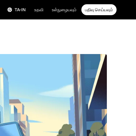
TA-IN
உதவி
உள்நுழையவும்
பதிவு செய்யவும்