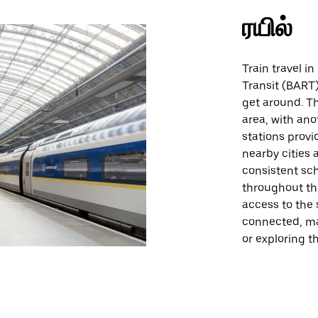
ரயில்
Train travel i
Transit (BART
get around. T
area, with an
stations provid
nearby cities 
consistent sc
throughout th
access to the 
connected, ma
or exploring t