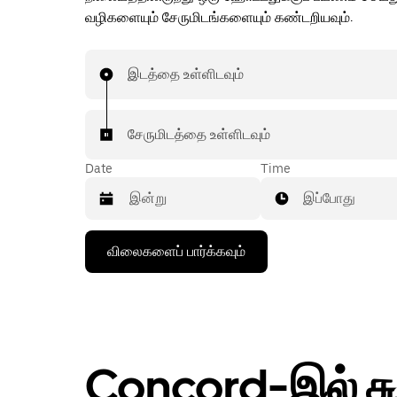
வழிகளையும் சேருமிடங்களையும் கண்டறியவும்.
இடத்தை உள்ளிடவும்
சேருமிடத்தை உள்ளிடவும்
Date
Time
இப்போது
கீழ்நோக்கிய
விலைகளைப் பார்க்கவும்
அம்புக்குறியை
அழுத்தி
நாட்காட்டியைத்
தொடர்புகொள்ளவும்,
தேதியைத்
தேர்ந்தெடுக்கவும்.
நாட்காட்டியை
Concord-இல் சு
மூட
எஸ்கேப்