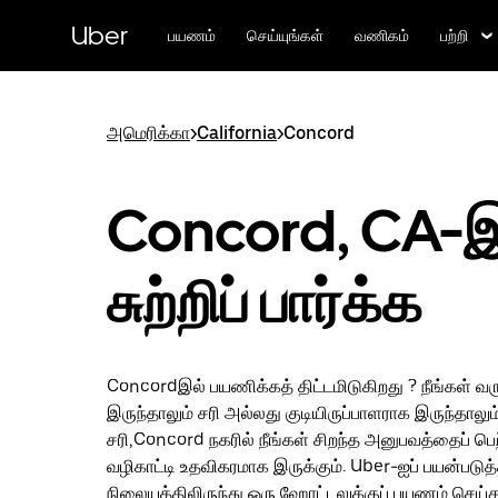
முதன்மைப்
பக்கத்திற்குச்
Uber
பயணம்
செய்யுங்கள்
வணிகம்
பற்றி
செல்லவும்
அமெரிக்கா
>
California
>
Concord
Concord, CA-இ
சுற்றிப் பார்க்க
Concordஇல் பயணிக்கத் திட்டமிடுகிறது ? நீங்கள்
இருந்தாலும் சரி அல்லது குடியிருப்பாளராக இருந்தாலும
சரி,Concord நகரில் நீங்கள் சிறந்த அனுபவத்தைப் பெ
வழிகாட்டி உதவிகரமாக இருக்கும். Uber-ஐப் பயன்படுத
நிலையத்திலிருந்து ஒரு ஹோட்டலுக்குப் பயணம் செய்