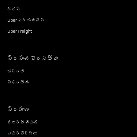
డ్రైవ్
Uber ఫర్ బిజినెస్
Uber Freight
ప్రపంచ పౌరసత్వం
భద్రత
స్థిరత్వం
ప్రయాణం
రిజర్వ్ చేయండి
ఎయిర్؜పోర్ట్؜లు