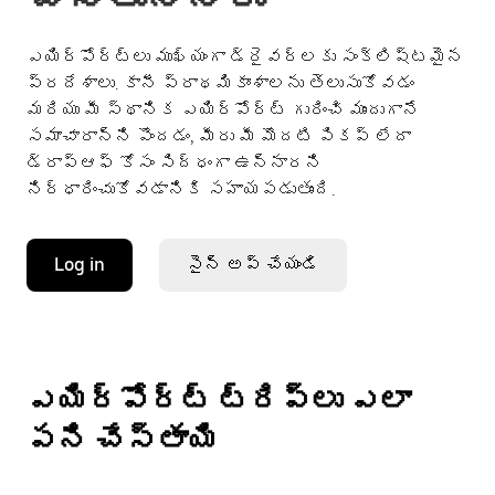
ఎయిర్పోర్ట్లు ముఖ్యంగా డ్రైవర్లకు సంక్లిష్టమైన
ప్రదేశాలు. కానీ ప్రాథమికాంశాలను తెలుసుకోవడం
మరియు మీ స్థానిక ఎయిర్పోర్ట్ గురించి ముందుగానే
సమాచారాన్ని పొందడం, మీరు మీ మొదటి పికప్ లేదా
డ్రాప్ఆఫ్ కోసం సిద్ధంగా ఉన్నారని
నిర్ధారించుకోవడానికి సహాయపడుతుంది.
Log in
సైన్ అప్ చేయండి
ఎయిర్‌పోర్ట్ ట్రిప్‌లు ఎలా
పని చేస్తాయి