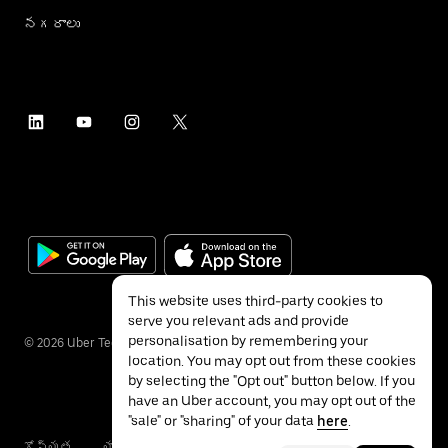
నగరాలు
This website uses third-party cookies to
serve you relevant ads and provide
personalisation by remembering your
©
2026
Uber Technologies Inc.
location. You may opt out from these cookies
by selecting the "Opt out" button below. If you
have an Uber account, you may opt out of the
"sale" or "sharing" of your data
here
.
గోప్యత
యాక్సెసబిలిటీ
నిబంధనలు