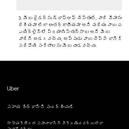
3. మీరు రైడర్‌ను డ్రాప్‌ఆఫ్ చేస్తుంటే, వారి విమానం
దేశీయమా లేదా అంతర్జాతీయమా అని మరియు వారు ఏ
ఎయిర్‌లైన్‌లో ప్రయాణిస్తున్నారు అని మీరు
వారిని అడగవచ్చు, అప్పుడు వారు చెప్పే దానికి
సరిపోయే సంకేతాలను మీరు చూడవచ్చు.
Uber
సహాయ కేంద్రాన్ని సందర్శించండి
నా వ్యక్తిగత సమాచారాన్ని విక్రయించవద్దు లేదా