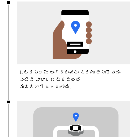
1. ట్రిప్‌లను అంగీకరించడం మరియు తీసుకోవడం
వంటివి సాధారణ ట్రిప్‌లలో
మాదిరిగానే జరుగుతాయి.