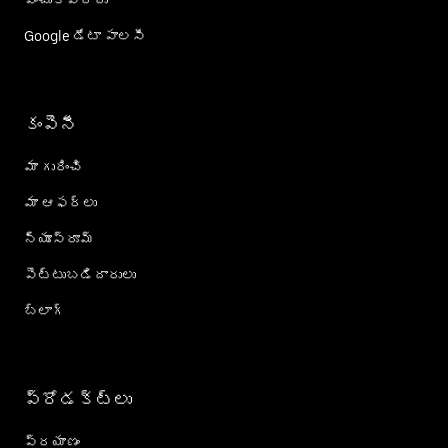
పంచుకోవద్దు
Google డేటా పాలసీ
కంపెనీ
మా గురించి
మా ఆఫర్లు
న్యూస్‌రూమ్
పెట్టుబడిదారులు
బ్లాగ్
ప్రోడక్ట్؜లు
ప్రయాణం