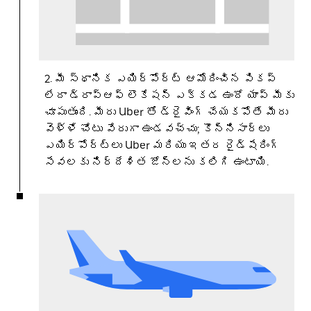
2. మీ స్థానిక ఎయిర్‌పోర్ట్‌ ఆమోదించిన పికప్
లేదా డ్రాప్‌ఆఫ్ లొకేషన్ ఎక్కడ ఉందో యాప్ మీకు
చూపుతుంది. మీరు Uber తో డ్రైవింగ్ చేయకపోతే మీరు
వెళ్ళే చోటు వేరుగా ఉండవచ్చు; కొన్నిసార్లు
ఎయిర్‌పోర్ట్‌లు Uber మరియు ఇతర రైడ్‌షేరింగ్
సేవలకు నిర్దేశిత జోన్‌లను కలిగి ఉంటాయి.