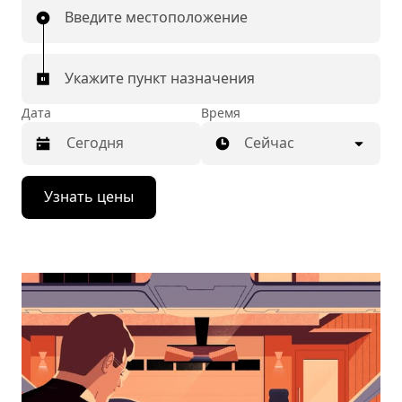
Введите местоположение
Укажите пункт назначения
Дата
Время
Сейчас
Нажмите
Узнать цены
стрелку
вниз,
чтобы
перейти
к
календарю
и
выбрать
дату.
Чтобы
закрыть
календарь,
нажмите