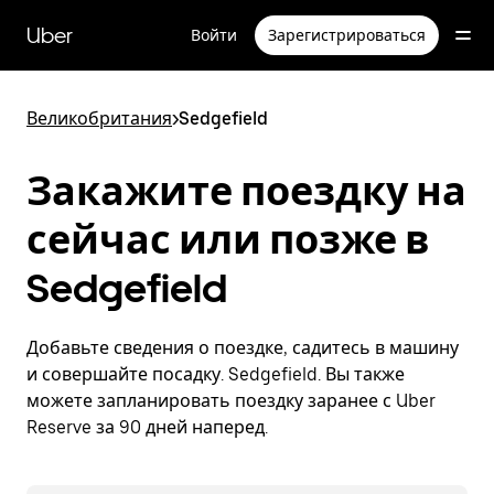
Пропустить
и
Uber
Войти
Зарегистрироваться
перейти
к
основному
содержимому
Великобритания
>
Sedgefield
Закажите поездку на
сейчас или позже в
Sedgefield
Добавьте сведения о поездке, садитесь в машину
и совершайте посадку. Sedgefield. Вы также
можете запланировать поездку заранее с Uber
Reserve за 90 дней наперед.