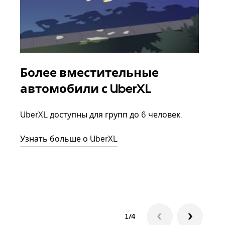
Более вместительные
Гр
автомобили с UberXL
Когд
семь
UberXL доступны для групп до 6 человек.
выбр
назн
Узнать больше о UberXL
Узна
1/4