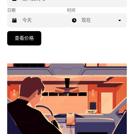
日期
时间
现在
按
查看价格
向
下
箭
头
键
可
浏
览
日
历
并
选
择