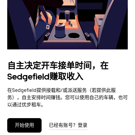
日
期。
按
退
出
键
可
关
闭
自主决定开车接单时间，在
日
Sedgefield赚取收入
历。
在Sedgefield提供接载和/或派送服务（若提供此服
务），自主安排时间赚钱。您可以使用自己的车辆，也可
以通过优步租车。
开始使用
已经有账号？登录