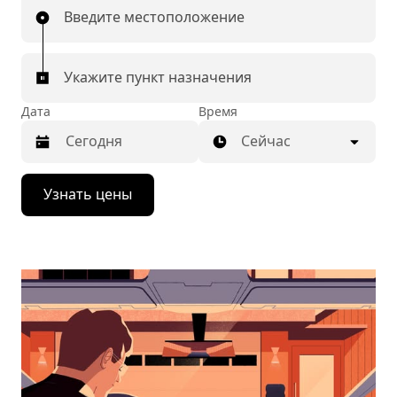
Введите местоположение
Укажите пункт назначения
Дата
Время
Сейчас
Нажмите
Узнать цены
стрелку
вниз,
чтобы
перейти
к
календарю
и
выбрать
дату.
Чтобы
закрыть
календарь,
нажмите