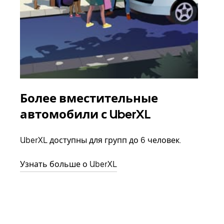
Более вместительные
Гр
автомобили с UberXL
Когд
семь
UberXL доступны для групп до 6 человек.
выбр
назн
Узнать больше о UberXL
Узна