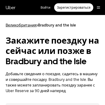
Пропустить
и
Uber
Войти
Зарегистрироваться
перейти
к
основному
содержимому
Великобритания
>
Bradbury and the Isle
Закажите поездку на
сейчас или позже в
Bradbury and the Isle
Добавьте сведения о поездке, садитесь в машину
и совершайте посадку. Bradbury and the Isle. Вы
также можете запланировать поездку заранее с
Uber Reserve за 90 дней наперед.