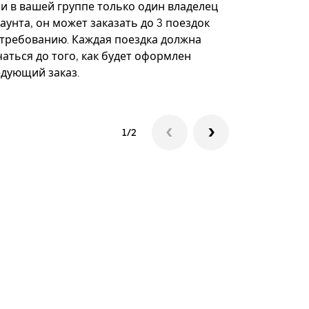
некоторых 
ли в вашей группе только один владелец
определённ
аунта, он может заказать до 3 поездок
мероприяти
 требованию. Каждая поездка должна
аться до того, как будет оформлен
Посмотреть
едующий заказ.
1/2