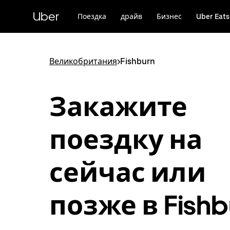
Пропустить
и
Uber
Поездка
драйв
Бизнес
Uber Eats
перейти
к
основному
содержимому
Великобритания
>
Fishburn
Закажите
поездку на
сейчас или
позже в Fishb