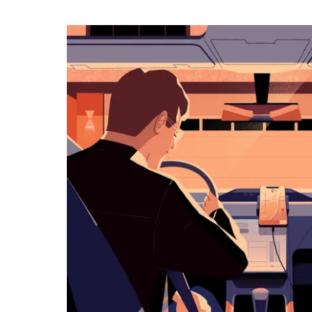
календарю
и
выбрать
дату.
Чтобы
закрыть
календарь,
нажмите
Esc.