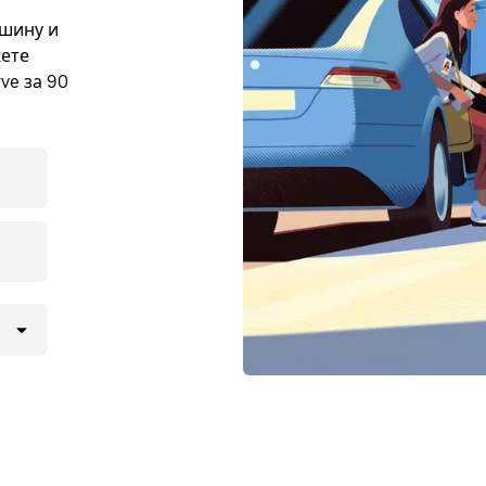
ашину и
жете
ve за 90