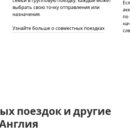
семьи в групповую поездку, каждый может
Ес
выбрать свою точку отправления или
акк
назначения.
по
нач
Узнайте больше о совместных поездках
сл
ых поездок и другие
, Англия