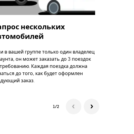
апрос нескольких
Uber Shu
втомобилей
Вариант по
некоторых 
ли в вашей группе только один владелец
определённ
аунта, он может заказать до 3 поездок
мероприяти
 требованию. Каждая поездка должна
аться до того, как будет оформлен
Посмотреть
едующий заказ.
1/2