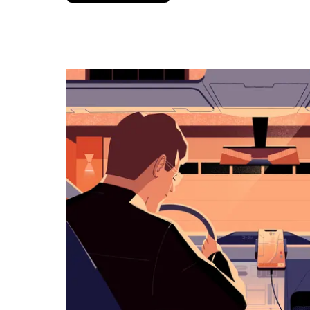
вниз,
чтобы
перейти
к
календарю
и
выбрать
дату.
Чтобы
закрыть
календарь,
нажмите
Esc.