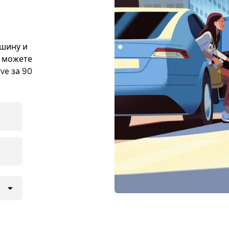
ашину и
е можете
ve за 90