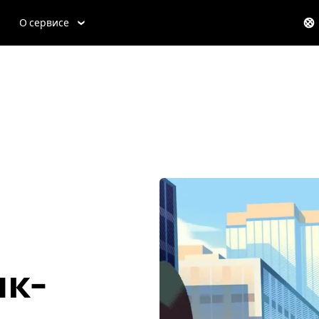
О сервисе
нк-