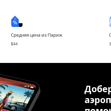
Средняя цена из Париж
$44
Добер
аэроп
помощ