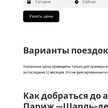
Сейчас
Нажмите
Узнать цены
стрелку
вниз,
чтобы
перейти
к
календарю
и
Варианты поездок
выбрать
дату.
Чтобы
закрыть
календарь,
Указанные цены приведены только для примера и 
нажмите
за последние 12 месяцев. Это не фиксированные и
Esc.
Как добраться до 
Париж —Шарль-де