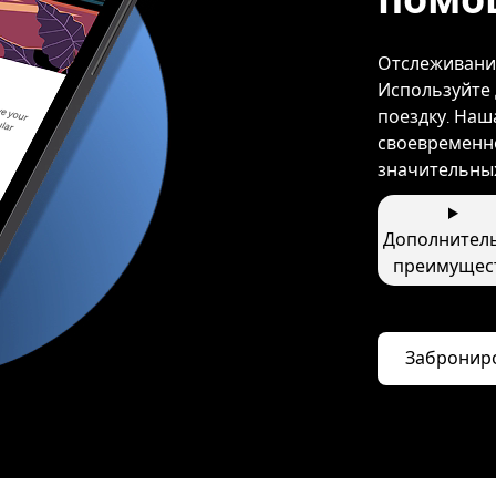
Отслеживани
Используйте 
поездку. Наш
своевременно
значительных
Дополнител
преимущес
Заброниро