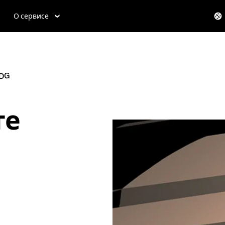
О сервисе
DG
те