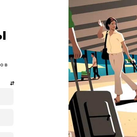
ы
о в