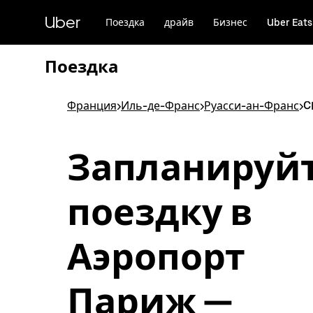
Пропустить
и
Uber
Поездка
драйв
Бизнес
Uber Eats
перейти
к
основному
Поездка
содержимому
Франция
>
Иль-де-Франс
>
Руасси-ан-Франс
>
C
Запланируй
поездку в
Аэропорт
Париж —