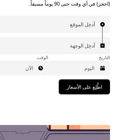
(احجز) في أي وقت حتى 90 يوماً مسبقاً.
أدخِل الموقع
أدخِل الوجهة
التاريخ
الوقت
الآن
اضغط
اطَّلِع على الأسعار
على
مفتاح
السهم
المتجه
للأسفل
لاستخدام
التقويم
واختيار
التاريخ.