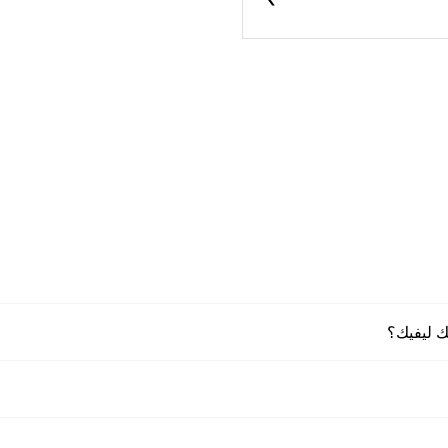
نك ليفيك؟