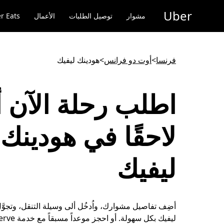
خطٍ
Uber
لوصول
مشوار
توصيل الطلبات
الأعمال
r Eats
لى
لمحتوى
لرئيسي
فرنسا
>
أوت دو فرانس
>
هودينك ليفيك
اطلب رحلة الآن أ
لاحقًا في هودينك
ليفيك
أضِف تفاصيل مشوارك، واُدخُل ألى وسيلة التنقل، وتجوّ
ليفيك بكل سهولة. أ