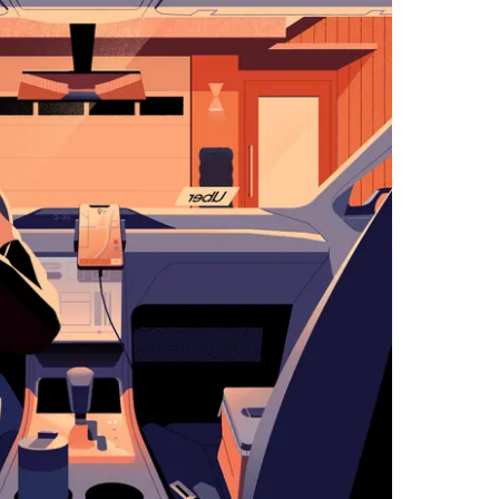
اضغط
على
زر
الخروج
لإغلاق
التقويم.