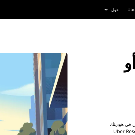
Ube
حول
و
َل في هودينك
و احجز موعداً مسبقاً مع خدمة Uber Reserve