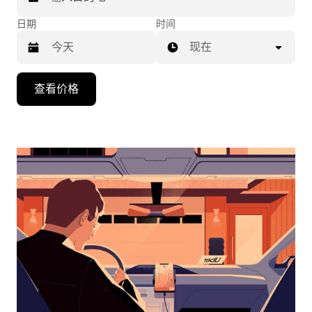
日期
时间
现在
按
查看价格
向
下
箭
头
键
可
浏
览
日
历
并
选
择