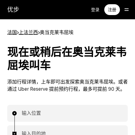
跳
优步
登录
注册
至
主
要
法国
>
上法兰西
>
奥当克莱韦屈埃
内
容
现在或稍后在奥当克莱韦
屈埃叫车
添加行程详情，上车即可出发探索奥当克莱韦屈埃。或者
通过 Uber Reserve 提前预约行程，最多可提前 90 天。
输入位置
输入目的地