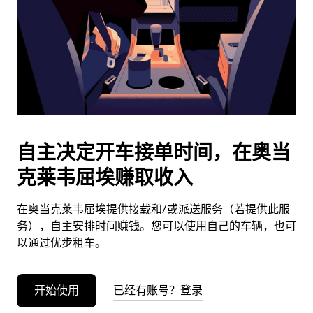
日
期。
按
退
出
键
可
关
闭
自主决定开车接单时间，在奥当
日
克莱韦屈埃赚取收入
历。
在奥当克莱韦屈埃提供接载和/或派送服务（若提供此服
务），自主安排时间赚钱。您可以使用自己的车辆，也可
以通过优步租车。
开始使用
已经有账号？登录