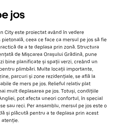
e jos
 City este proiectat având în vedere
a pietonală, ceea ce face ca mersul pe jos să fie
ractică de a te deplasa prin zonă. Structura
uențată de Mișcarea Orașului Grădină, pune
i bine planificate și spații verzi, creând un
entru plimbări. Multe locații importante,
ne, parcuri și zone rezidențiale, se află la
bile de mers pe jos. Relieful relativ plat
mai mult deplasarea pe jos. Totuși, condițiile
Angliei, pot afecta uneori confortul, în special
oase sau reci. Per ansamblu, mersul pe jos este o
ă și plăcută pentru a te deplasa prin acest
 atenție.