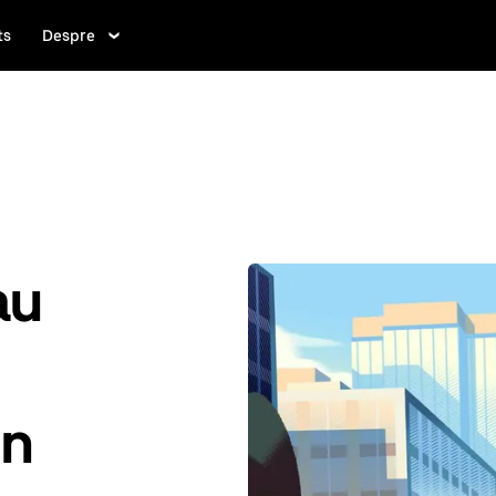
ts
Despre
au
en