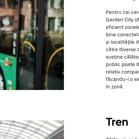
Pentru cei ca
Garden City of
eficient zonel
bine conectat
și localitățil
către diverse d
susține călăto
public poate 
relativ compac
făcându-l o al
în zonă.
Tren