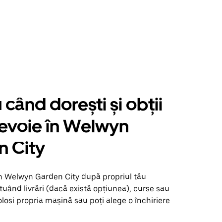
când dorești și obții
nevoie în Welwyn
n City
în Welwyn Garden City după propriul tău
uând livrări (dacă există opțiunea), curse sau
olosi propria mașină sau poți alege o închiriere