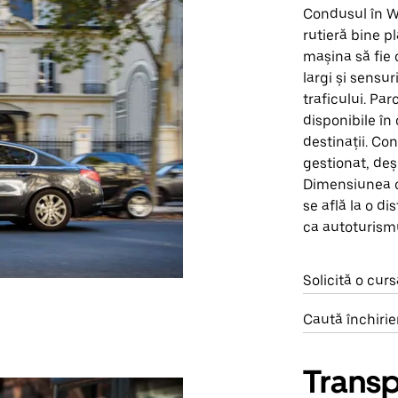
Condusul în We
rutieră bine p
mașina să fie 
largi și sensur
traficului. Par
disponibile în 
destinații. Con
gestionat, deși
Dimensiunea c
se află la o d
ca autoturismu
Solicită o cu
Caută închirie
Transp