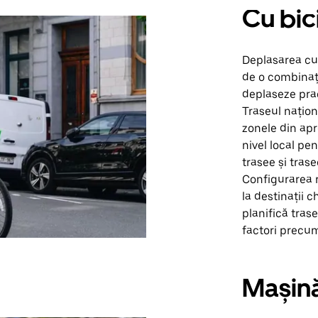
Cu bic
Deplasarea cu
de o combinați
deplaseze prac
Traseul națion
zonele din apr
nivel local pent
trasee și tras
Configurarea r
la destinații c
planifică trase
factori precum 
Mașin