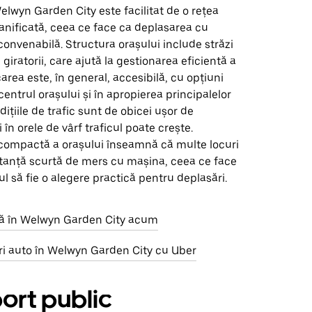
lwyn Garden City este facilitat de o rețea
lanificată, ceea ce face ca deplasarea cu
convenabilă. Structura orașului include străzi
i giratorii, care ajută la gestionarea eficientă a
carea este, în general, accesibilă, cu opțiuni
centrul orașului și în apropierea principalelor
dițiile de trafic sunt de obicei ușor de
 în orele de vârf traficul poate crește.
ompactă a orașului înseamnă că multe locuri
istanță scurtă de mers cu mașina, ceea ce face
l să fie o alegere practică pentru deplasări.
rsă în Welwyn Garden City acum
ri auto în Welwyn Garden City cu Uber
ort public