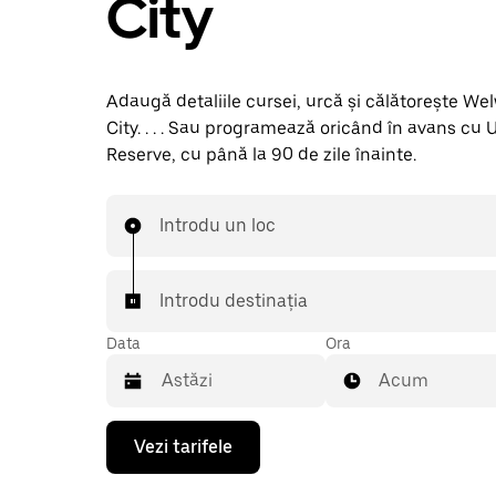
City
Adaugă detaliile cursei, urcă și călătorește W
City. . . . Sau programează oricând în avans cu 
Reserve, cu până la 90 de zile înainte.
Introdu un loc
Introdu destinația
Data
Ora
Acum
Pentru
Vezi tarifele
a
deschide
calendarul