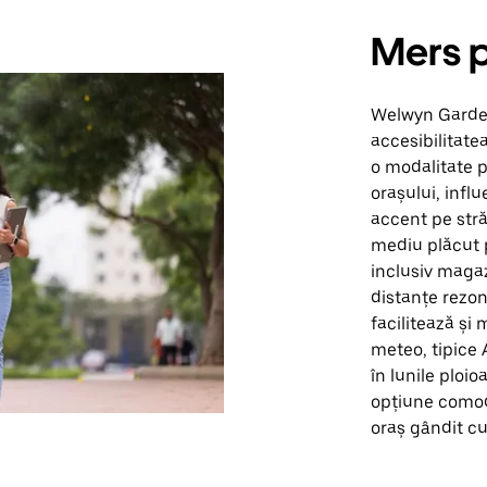
Mers p
Welwyn Garden
accesibilitate
o modalitate p
orașului, infl
accent pe străz
mediu plăcut p
inclusiv magazi
distanțe rezona
facilitează și 
meteo, tipice 
în lunile ploi
opțiune comod
oraș gândit cu