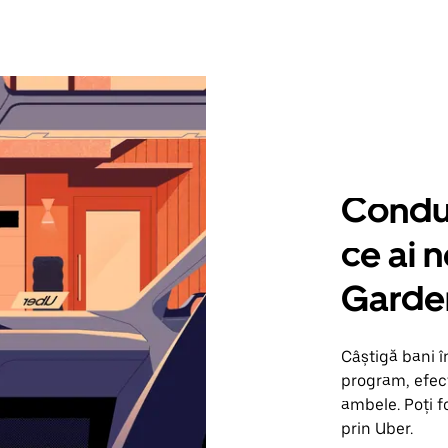
Condu 
ce ai 
Garde
Câștigă bani 
program, efect
ambele. Poți f
prin Uber.