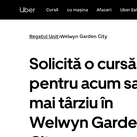
Accesează
direct
Uber
Cursă
cu mașina
Afaceri
Uber Ea
conținutul
principal
Regatul Unit
>
Welwyn Garden City
Solicită o cursă
pentru acum s
mai târziu în
Welwyn Gard