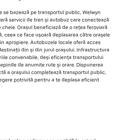
re se bazează pe transportul public, Welwyn
eră servicii de tren și autobuz care conectează
e cheie. Orașul beneficiază de o rețea feroviară
ă, ceea ce face ușoară deplasarea către orașele
e din apropiere. Autobuzele locale oferă acces
estinații din și din jurul orașului. Infrastructura
riile convenabile, deși eficiența transportului
depinde de anumite rute și orare. Dispunerea
tă a orașului completează transportul public,
egere potrivită pentru a te deplasa eficient