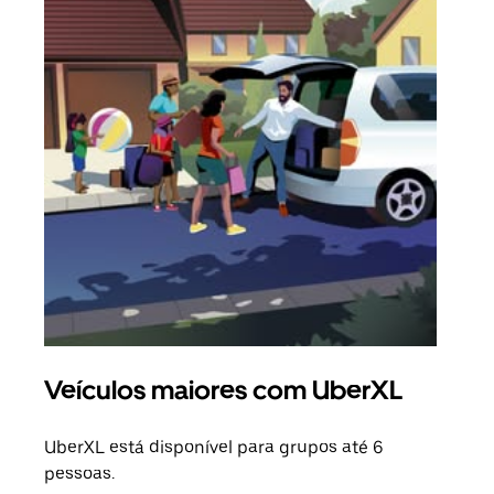
Veículos maiores com UberXL
Vi
UberXL está disponível para grupos até 6
Quan
pessoas.
para