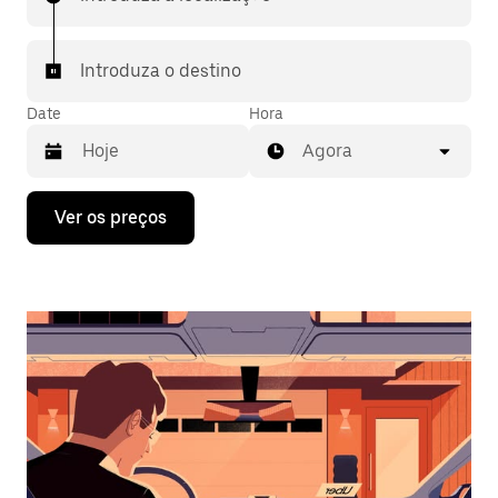
Introduza o destino
Date
Hora
Agora
Prima
Ver os preços
a
tecla
da
seta
para
interagir
com
o
calendário
e
selecionar
uma
data.
Prima