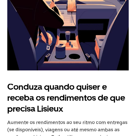
o
botão
Esc
para
fechar
o
calendário.
Conduza quando quiser e
receba os rendimentos de que
precisa Lisieux
Aumente os rendimentos ao seu ritmo com entregas
(se disponíveis), viagens ou até mesmo ambas as