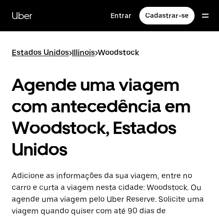
Pular
para
Uber
Entrar
Cadastrar-se
o
conteúdo
principal
Estados Unidos
>
Illinois
>
Woodstock
Agende uma viagem
com antecedência em
Woodstock, Estados
Unidos
Adicione as informações da sua viagem, entre no
carro e curta a viagem nesta cidade: Woodstock. Ou
agende uma viagem pelo Uber Reserve. Solicite uma
viagem quando quiser com até 90 dias de