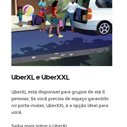
UberXL e UberXXL
Vi
UberXL está disponível para grupos de até 6
Ao c
pessoas. Se você precisa de espaço garantido
sua 
no porta-malas, UberXXL é a opção ideal para
adic
você.
dese
Saiba mais sobre o UberXL
Saib