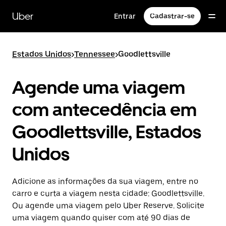
Pular
para
Uber
Entrar
Cadastrar-se
o
conteúdo
principal
Estados Unidos
>
Tennessee
>
Goodlettsville
Agende uma viagem
com antecedência em
Goodlettsville, Estados
Unidos
Adicione as informações da sua viagem, entre no
carro e curta a viagem nesta cidade: Goodlettsville.
Ou agende uma viagem pelo Uber Reserve. Solicite
uma viagem quando quiser com até 90 dias de