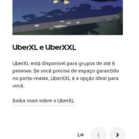
UberXL e UberXXL
Vi
UberXL está disponível para grupos de até 6
Ao c
pessoas. Se você precisa de espaço garantido
sua 
no porta-malas, UberXXL é a opção ideal para
adic
você.
dese
Saiba mais sobre o UberXL
Saib
1/4