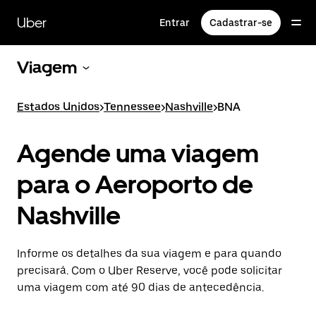
Pular
para
Uber
Entrar
Cadastrar-se
o
conteúdo
principal
Viagem
Estados Unidos
>
Tennessee
>
Nashville
>
BNA
Agende uma viagem
para o Aeroporto de
Nashville
Informe os detalhes da sua viagem e para quando
precisará. Com o Uber Reserve, você pode solicitar
uma viagem com até 90 dias de antecedência.