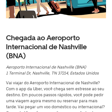
uma
data.
Pressione
a
tecla
“ESC”
para
fechar
Chegada ao Aeroporto
o
calendário.
Internacional de Nashville
(BNA)
Aeroporto Internacional de Nashville (BNA)
1 Terminal Dr, Nashville, TN 37214, Estados Unidos
Vai viajar do Aeroporto Internacional de Nashville?
Com o app da Uber, você chega sem estresse ao seu
destino. Em poucos passos rápidos, você pode pedir
uma viagem agora mesmo ou reservar para mais
tarde. Vai pegar um voo doméstico ou internacional?