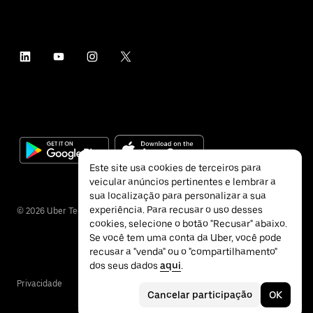
Este site usa cookies de terceiros para
veicular anúncios pertinentes e lembrar a
sua localização para personalizar a sua
experiência. Para recusar o uso desses
©
2026
Uber Technologies Inc.
cookies, selecione o botão "Recusar" abaixo.
Se você tem uma conta da Uber, você pode
recusar a "venda" ou o "compartilhamento"
dos seus dados
aqui
.
Privacidade
Acessibilidade
Termos
Cancelar participação
OK