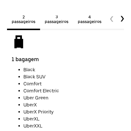
2
3
4
5+
passageiros
passageiros
passageiros
passageir
1 bagagem
2 b
Black
Black SUV
Comfort
Comfort Electric
Uber Green
UberX
UberX Priority
UberXL
UberXXL