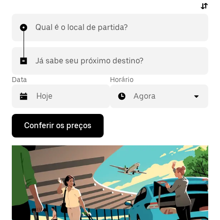
Qual é o local de partida?
Já sabe seu próximo destino?
Data
Horário
Agora
Pressione
Conferir os preços
a
seta
para
baixo
para
interagir
com
o
calendário
e
selecionar