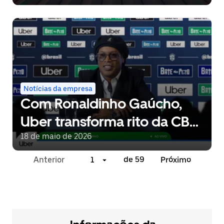
usuários
Notícias da empresa
Com Ronaldinho Gaúcho,
Uber transforma rito da CBF
em plataforma de
18 de maio de 2026
lançamento de nova
Anterior
1
de 59
Próximo
campanha