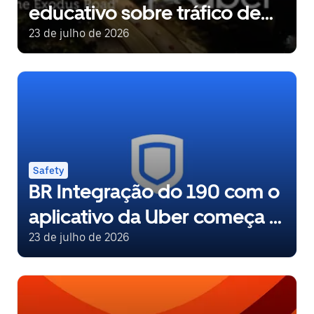
educativo sobre tráfico de
pessoas para mais de 2
23 de julho de 2026
milhões de motoristas
parceiros
Safety
BR Integração do 190 com o
aplicativo da Uber começa a
funcionar na Paraíba
23 de julho de 2026