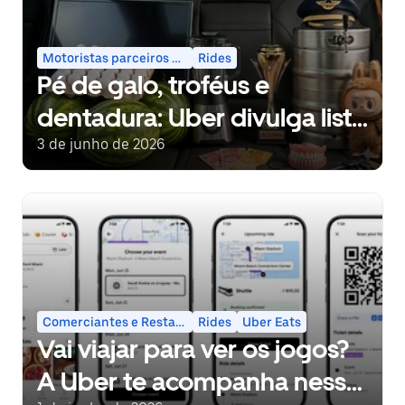
Motoristas parceiros e entregadores
Rides
Pé de galo, troféus e
dentadura: Uber divulga lista
de objetos esquecidos em
3 de junho de 2026
viagens
Comerciantes e Restaurantes
Rides
Uber Eats
Vai viajar para ver os jogos?
A Uber te acompanha nessa