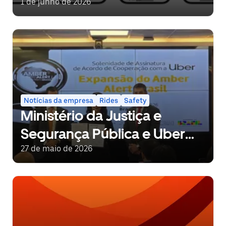
jornada
1 de junho de 2026
Notícias da empresa
Rides
Safety
Ministério da Justiça e
Segurança Pública e Uber
anunciam parceria
27 de maio de 2026