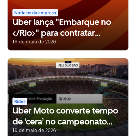
Notícias da empresa
Uber lança "Embarque no
</Rio>" para contratar
primeiros engenheiros do
19 de maio de 2026
novo Centro Tecnológico
Rides
Uber Moto converte tempo
de ‘cera’ no campeonato
brasileiro em desconto para
19 de maio de 2026