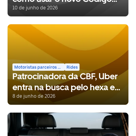
Fixo, além de dicas e
10 de junho de 2026
ferramentas disponíveis no
aplicativo
Motoristas parceiros e entregadores
Rides
Patrocinadora da CBF, Uber
entra na busca pelo hexa e
lança avaliação 6 estrelas no
8 de junho de 2026
Brasil