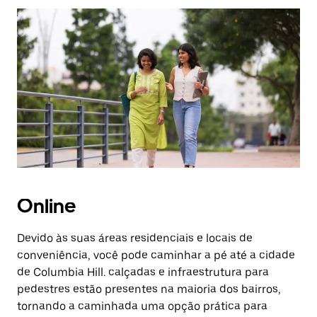
Pressione
a
tecla
“ESC”
para
fechar
o
calendário.
Online
Devido às suas áreas residenciais e locais de
conveniência, você pode caminhar a pé até a cidade
de Columbia Hill. calçadas e infraestrutura para
pedestres estão presentes na maioria dos bairros,
tornando a caminhada uma opção prática para