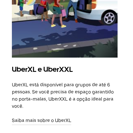
UberXL e UberXXL
Vi
UberXL está disponível para grupos de até 6
Ao c
pessoas. Se você precisa de espaço garantido
sua 
no porta-malas, UberXXL é a opção ideal para
adic
você.
dese
Saiba mais sobre o UberXL
Saib