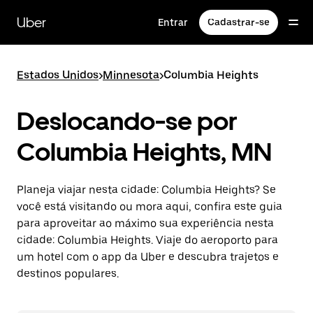
Pular
para
Uber
Entrar
Cadastrar-se
o
conteúdo
principal
Estados Unidos
>
Minnesota
>
Columbia Heights
Deslocando-se por
Columbia Heights, MN
Planeja viajar nesta cidade: Columbia Heights? Se
você está visitando ou mora aqui, confira este guia
para aproveitar ao máximo sua experiência nesta
cidade: Columbia Heights. Viaje do aeroporto para
um hotel com o app da Uber e descubra trajetos e
destinos populares.