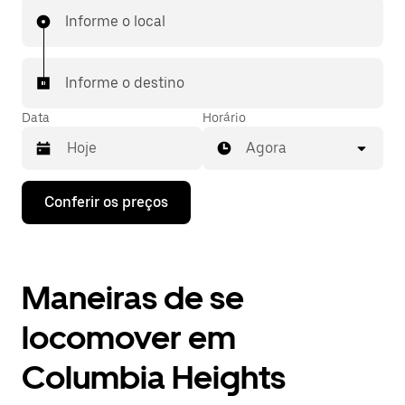
Informe o local
Informe o destino
Data
Horário
Agora
Pressione
Conferir os preços
a
seta
para
baixo
para
Maneiras de se
interagir
com
o
locomover em
calendário
e
Columbia Heights
selecionar
uma
data.